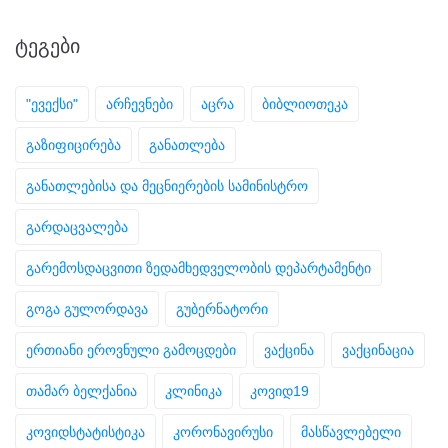
ᲢᲔᲒᲔᲑᲘ
"ევექსი"
არჩევნები
აცრა
ბიბლიოთეკა
გაზიფიცირება
განათლება
განათლებისა და მეცნიერების სამინისტრო
გარდაცვალება
გარემოსდაცვითი ზედამხედველობის დეპარტამენტი
გოგა გულორდავა
გუბერნატორი
ერთიანი ეროვნული გამოცდები
ვაქცინა
ვაქცინაცია
თამარ ბელქანია
კლინიკა
კოვიდ19
კოვიდსტატისტიკა
კორონავირუსი
მასწავლებელი