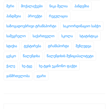
მერი
მოქალაქეები
ნიკა მელია
პანდემია
პანდმეია
პროექტი
რეგულაცია
საზოგადოებრივი ტრანსპორტი
საკოორდინაციო საბჭო
სამეგრელო
საქართველო
სკოლა
სტატისტიკა
სტიქია
ტესტირება
ტრანსპორტი
შეზღუდვა
ცესკო
წალენჯიხა
წალენჯიხის მუნიციპალიტეტი
ჭალე
ხე-ტყე
ხე-ტყის უკანონო ფაქტი
ჯანმრთელობა
ჯვარი