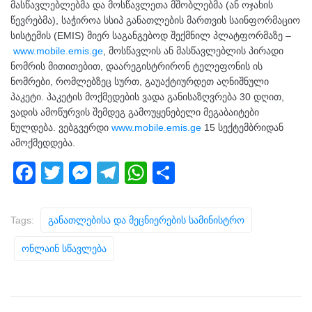
მასწავლებლებმა და მოსწავლეთა მშობლებმა (ან ოჯახის
წევრებმა), საჭიროა სსიპ განათლების მართვის საინფორმაციო
სისტემის (EMIS) მიერ საგანგებოდ შექმნილ პლატფორმაზე –
www.mobile.emis.ge
, მოსწავლის ან მასწავლებლის პირადი
ნომრის მითითებით, დაარეგისტრირონ ტელეფონის ის
ნომრები, რომლებზეც სურთ, გაუაქტიურდეთ აღნიშნული
პაკეტი. პაკეტის მოქმედების ვადა განისაზღვრება 30 დღით,
ვადის ამოწურვის შემდეგ გამოუყენებელი მეგაბაიტები
ნულდება. ვებგვერდი
www.mobile.emis.ge
15 სექტემბრიდან
ამოქმედდება.
F
T
M
T
W
S
a
wi
e
el
h
h
c
tt
ss
e
at
ar
Tags:
Განათლებისა Და Მეცნიერების Სამინისტრო
e
er
e
gr
s
e
Ონლაინ Სწავლება
b
n
a
A
o
g
m
p
o
er
p