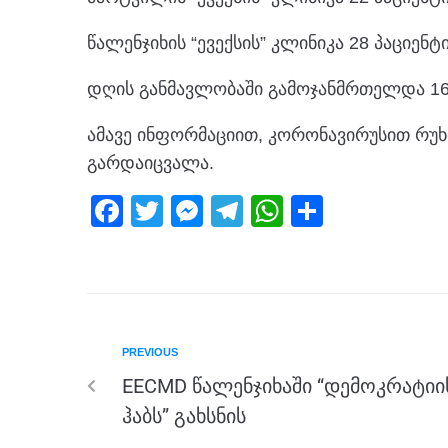
წალენჯიხის “ევექსის” კლინიკა 28 პაციენტი
დღის განმავლობაში გამოჯანმრთელდა 167
ამავე ინფორმაციით, კორონავირუსით რუხი
გარდაიცვალა.
F
T
M
T
W
S
a
wi
e
el
h
h
c
tt
ss
e
at
ar
e
er
e
gr
s
e
b
n
a
A
PREVIOUS
o
g
m
p
EECMD წალენჯიხაში “დემოკრატიი
o
er
p
ჰაბს” გახსნის
k