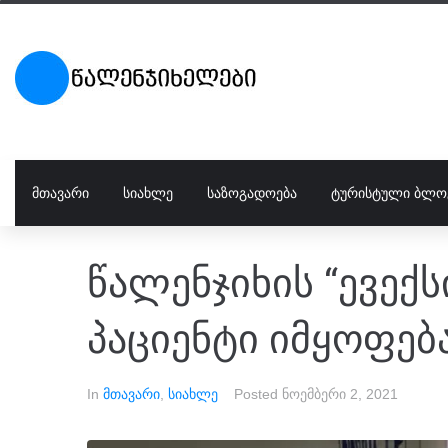
ᲛᲗᲐᲕᲐᲠᲘ
ᲡᲘᲐᲮᲚᲔ
ᲡᲐᲖᲝᲒᲐᲓᲝᲔᲑᲐ
ᲢᲣᲠᲘᲡᲢᲣᲚᲘ ᲑᲚᲝ
წალენჯიხის “ევექს
პაციენტი იმყოფებ
In
მთავარი
,
სიახლე
Posted
ნოემბერი 2, 2021