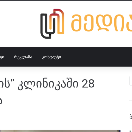
ᲒᲘ
ᲠᲔᲙᲚᲐᲛᲐ
ᲙᲝᲜᲢᲐᲥᲢᲘ
ის” კლინიკაში 28
ა