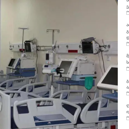
ნ
ე
ა
გ
დ
მ
ს
გ
ა
ლ
ი