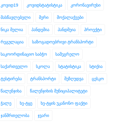
კოვიდ19
კოვიდსტატისტიკა
კორონავირუსი
მასწავლებელი
მერი
მოქალაქეები
ნიკა მელია
პანდემია
პანდმეია
პროექტი
რეგულაცია
საზოგადოებრივი ტრანსპორტი
საკოორდინაციო საბჭო
სამეგრელო
საქართველო
სკოლა
სტატისტიკა
სტიქია
ტესტირება
ტრანსპორტი
შეზღუდვა
ცესკო
წალენჯიხა
წალენჯიხის მუნიციპალიტეტი
ჭალე
ხე-ტყე
ხე-ტყის უკანონო ფაქტი
ჯანმრთელობა
ჯვარი