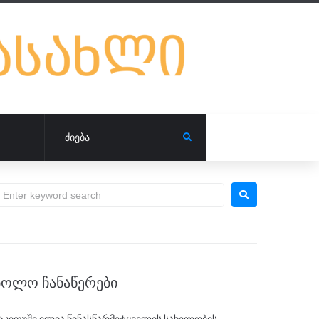
ᲑᲝᲚᲝ ᲩᲐᲜᲐᲬᲔᲠᲔᲑᲘ