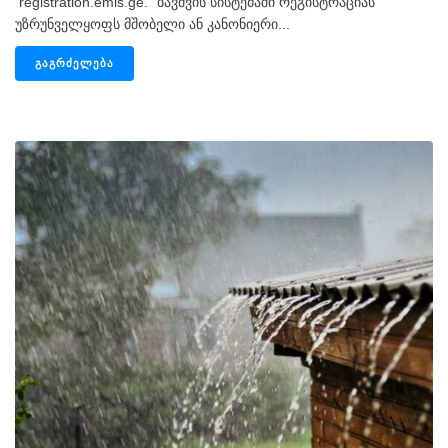
registration.emis.ge. “ბავშვის სისტემაში რეგისტრაციას
უზრუნველყოფს მშობელი ან კანონიერი...
ᲒᲐᲒᲠᲫᲔᲚᲔᲑᲐ