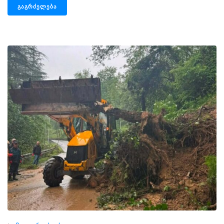
ᲒᲐᲒᲠᲫᲔᲚᲔᲑᲐ