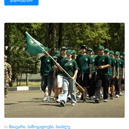
ᲒᲐᲒᲠᲫᲔᲚᲔᲑᲐ
In
მთავარი
,
საზოგადოება
,
სიახლე