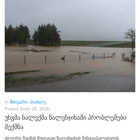
In
მთავარი
,
სიახლე
Posted
მაისი 25, 2026
უხვმა ნალექმა წალენჯიხაში პრობლემები
შექმნა
ძლიერი წვიმის შედეგად წალენჯიხის მუნიციპალიტეტის