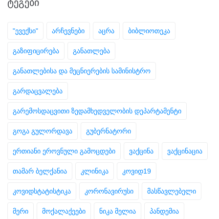
ᲢᲔᲒᲔᲑᲘ
"ევექსი"
არჩევნები
აცრა
ბიბლიოთეკა
გაზიფიცირება
განათლება
განათლებისა და მეცნიერების სამინისტრო
გარდაცვალება
გარემოსდაცვითი ზედამხედველობის დეპარტამენტი
გოგა გულორდავა
გუბერნატორი
ერთიანი ეროვნული გამოცდები
ვაქცინა
ვაქცინაცია
თამარ ბელქანია
კლინიკა
კოვიდ19
კოვიდსტატისტიკა
კორონავირუსი
მასწავლებელი
მერი
მოქალაქეები
ნიკა მელია
პანდემია