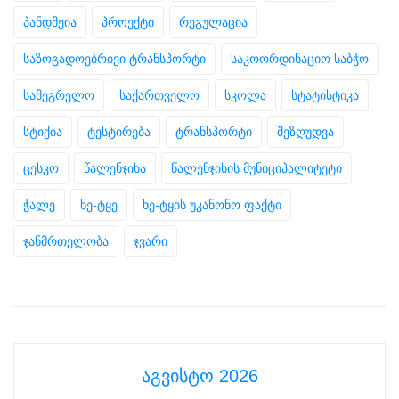
პანდმეია
პროექტი
რეგულაცია
საზოგადოებრივი ტრანსპორტი
საკოორდინაციო საბჭო
სამეგრელო
საქართველო
სკოლა
სტატისტიკა
სტიქია
ტესტირება
ტრანსპორტი
შეზღუდვა
ცესკო
წალენჯიხა
წალენჯიხის მუნიციპალიტეტი
ჭალე
ხე-ტყე
ხე-ტყის უკანონო ფაქტი
ჯანმრთელობა
ჯვარი
აგვისტო 2026