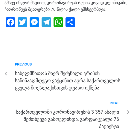
ამავე ინფორმაციით, კორონავირუსს რუხის კოვიდ კლინიკაში,
ჩხოროწყუს მცხოვრები 76 წლის ქალი ემსხვერპლა.
F
T
M
T
W
S
a
wi
e
el
h
h
c
tt
ss
e
at
ar
e
er
e
gr
s
e
b
n
a
A
PREVIOUS
o
g
m
p
სახელმწიფოს მიერ შეძენილი გრიპის
o
er
p
საწინააღმდეგო ვაქცინით აცრა საქართველოს
k
ყველა მოქალაქისთვის უფასო იქნება
NEXT
საქართველოში კორონავირუსის 3 357 ახალი
შემთხვევა გამოვლინდა, გარდაიცვალა 76
პაციენტი