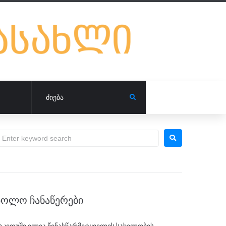
ᲑᲝᲚᲝ ᲩᲐᲜᲐᲬᲔᲠᲔᲑᲘ