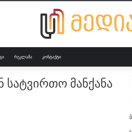
ᲒᲘ
ᲠᲔᲙᲚᲐᲛᲐ
ᲙᲝᲜᲢᲐᲥᲢᲘ
ნ სატვირთო მანქანა