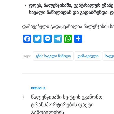
დღეს, წალენჯიხაში, ცენტრალურ გზაზე
სავალი ნაწილიდან და გადაბრუნდა. დ
დაშავებული გადაყვანილია წალენჯიხის ს
F
T
M
T
W
S
a
wi
e
el
h
h
c
tt
ss
e
at
ar
Tags:
Გზის Სავალი Ნაწილი
Დაშავებული
Სატვ
e
er
e
gr
s
e
b
n
a
A
o
g
m
p
o
er
p
PREVIOUS
k
წალენჯიხაში ხე-ტყის უკანონო
ტრანსპორტირების ფაქტი
გამოავლინეს