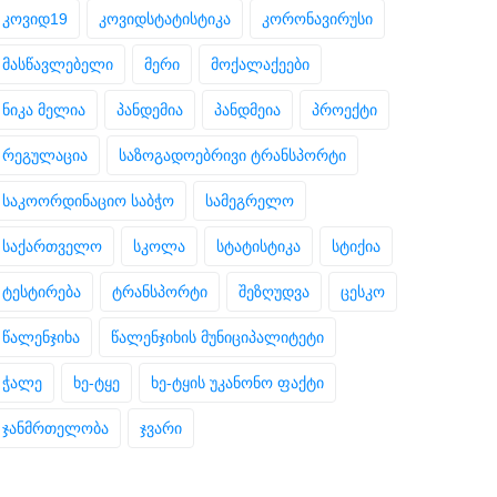
კოვიდ19
კოვიდსტატისტიკა
კორონავირუსი
მასწავლებელი
მერი
მოქალაქეები
ნიკა მელია
პანდემია
პანდმეია
პროექტი
რეგულაცია
საზოგადოებრივი ტრანსპორტი
საკოორდინაციო საბჭო
სამეგრელო
საქართველო
სკოლა
სტატისტიკა
სტიქია
ტესტირება
ტრანსპორტი
შეზღუდვა
ცესკო
წალენჯიხა
წალენჯიხის მუნიციპალიტეტი
ჭალე
ხე-ტყე
ხე-ტყის უკანონო ფაქტი
ჯანმრთელობა
ჯვარი