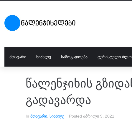
ᲛᲗᲐᲕᲐᲠᲘ
ᲡᲘᲐᲮᲚᲔ
ᲡᲐᲖᲝᲒᲐᲓᲝᲔᲑᲐ
ᲢᲣᲠᲘᲡᲢᲣᲚᲘ ᲑᲚᲝ
წალენჯიხის გზიდა
გადავარდა
In
მთავარი
,
სიახლე
Posted
აპრილი 9, 2021