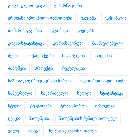
გოგა გულორდავა
გუბერნატორი
ერთიანი ეროვნული გამოცდები
ვაქცინა
ვაქცინაცია
თამარ ბელქანია
კლინიკა
კოვიდ19
კოვიდსტატისტიკა
კორონავირუსი
მასწავლებელი
მერი
მოქალაქეები
ნიკა მელია
პანდემია
პანდმეია
პროექტი
რეგულაცია
საზოგადოებრივი ტრანსპორტი
საკოორდინაციო საბჭო
სამეგრელო
საქართველო
სკოლა
სტატისტიკა
სტიქია
ტესტირება
ტრანსპორტი
შეზღუდვა
ცესკო
წალენჯიხა
წალენჯიხის მუნიციპალიტეტი
ჭალე
ხე-ტყე
ხე-ტყის უკანონო ფაქტი