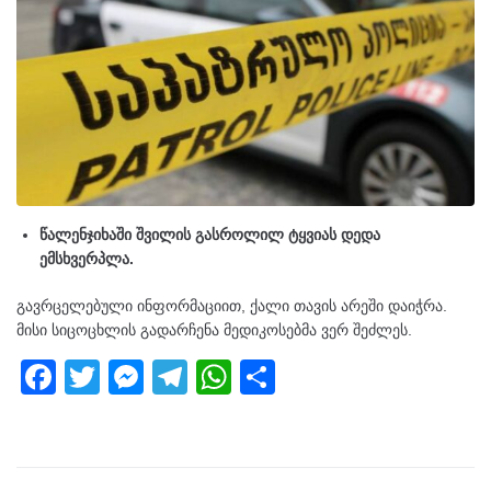
წალენჯიხაში შვილის გასროლილ ტყვიას დედა
ემსხვერპლა.
გავრცელებული ინფორმაციით, ქალი თავის არეში დაიჭრა.
მისი სიცოცხლის გადარჩენა მედიკოსებმა ვერ შეძლეს.
F
T
M
T
W
S
a
wi
e
el
h
h
c
tt
ss
e
at
ar
e
er
e
gr
s
e