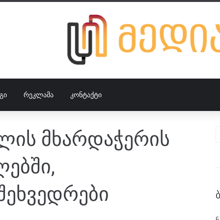
ᲒᲘ
ᲠᲔᲙᲚᲐᲛᲐ
ᲙᲝᲜᲢᲐᲥᲢᲘ
ფლის მხარდაჭერის
ებში,
შეხვედრები