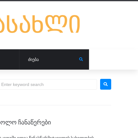
ᲑᲝᲚᲝ ᲩᲐᲜᲐᲬᲔᲠᲔᲑᲘ