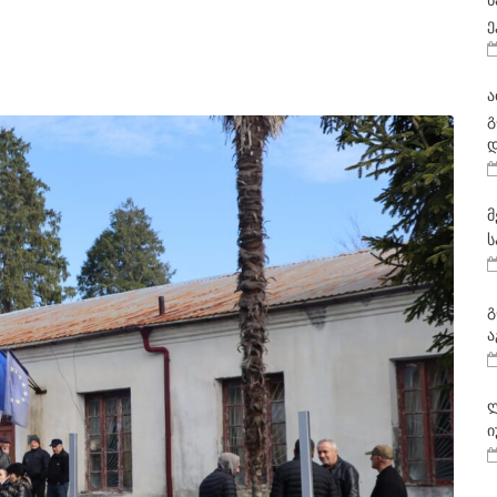
ნ
ე
ა
გ
დ
მ
ს
გ
ა
ლ
ი