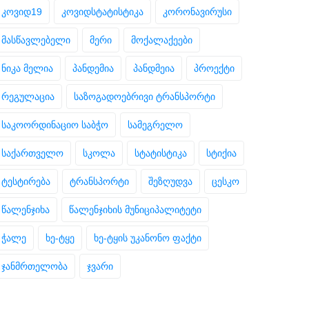
კოვიდ19
კოვიდსტატისტიკა
კორონავირუსი
მასწავლებელი
მერი
მოქალაქეები
ნიკა მელია
პანდემია
პანდმეია
პროექტი
რეგულაცია
საზოგადოებრივი ტრანსპორტი
საკოორდინაციო საბჭო
სამეგრელო
საქართველო
სკოლა
სტატისტიკა
სტიქია
ტესტირება
ტრანსპორტი
შეზღუდვა
ცესკო
წალენჯიხა
წალენჯიხის მუნიციპალიტეტი
ჭალე
ხე-ტყე
ხე-ტყის უკანონო ფაქტი
ჯანმრთელობა
ჯვარი