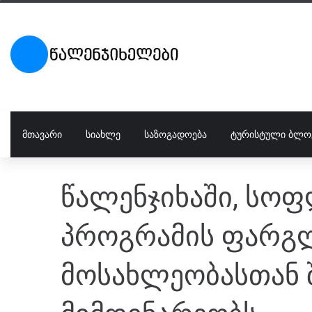
ᲛᲗᲐᲕᲐᲠᲘ
ᲡᲘᲐᲮᲚᲔ
ᲡᲐᲖᲝᲒᲐᲓᲝᲔᲑᲐ
ᲢᲣᲠᲘᲡᲢᲣᲚᲘ ᲑᲚᲝ
წალენჯიხაში, სო
პროგრამის ფარგლ
მოსახლეობასთან 