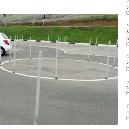
ნ
ე
ა
გ
დ
მ
ს
გ
ა
ლ
ი