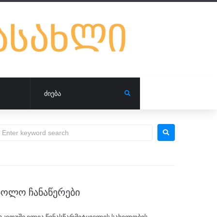
ᲑᲝᲚᲝ ᲩᲐᲜᲐᲬᲔᲠᲔᲑᲘ