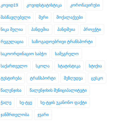
კოვიდ19
კოვიდსტატისტიკა
კორონავირუსი
მასწავლებელი
მერი
მოქალაქეები
ნიკა მელია
პანდემია
პანდმეია
პროექტი
რეგულაცია
საზოგადოებრივი ტრანსპორტი
საკოორდინაციო საბჭო
სამეგრელო
საქართველო
სკოლა
სტატისტიკა
სტიქია
ტესტირება
ტრანსპორტი
შეზღუდვა
ცესკო
წალენჯიხა
წალენჯიხის მუნიციპალიტეტი
ჭალე
ხე-ტყე
ხე-ტყის უკანონო ფაქტი
ჯანმრთელობა
ჯვარი