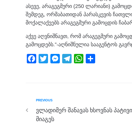
ასევე, არაგეგმური (250 ლარიანი) გამო
შემდეგ, ორშაბათიდან პარასკევის ჩათვ
მოქალაქეებს არაგეგმური გამოცდის ჩაბა
აქვე აღვნიშნავთ, რომ არაგეგმური გამოც
გამოცდებს.”-აღნიშნულია სააგენტოს გავ
F
T
M
T
W
S
a
wi
e
el
h
h
c
tt
ss
e
at
ar
e
er
e
gr
s
e
b
n
a
A
PREVIOUS
o
g
m
p
ვლადიმერ შანავას ხსოვნას პატივ
o
er
p
მიაგეს
k