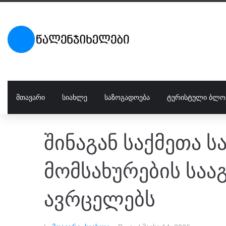
ᲛᲗᲐᲕᲐᲠᲘ
ᲡᲘᲐᲮᲚᲔ
ᲡᲐᲖᲝᲒᲐᲓᲝᲔᲑᲐ
ᲢᲣᲠᲘᲡᲢᲣᲚᲘ ᲑᲚᲝ
შინაგან საქმეთა 
მომსახურების საა
ავრცელებს