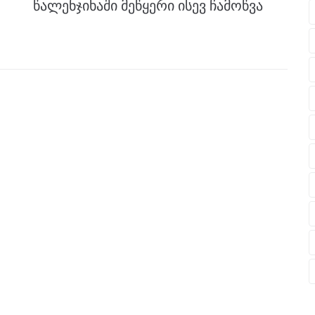
წალენჯიხაში მეწყერი ისევ ჩამოწვა