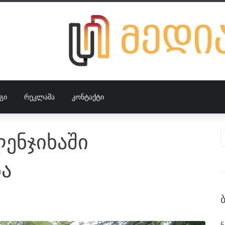
ᲒᲘ
ᲠᲔᲙᲚᲐᲛᲐ
ᲙᲝᲜᲢᲐᲥᲢᲘ
ლენჯიხაში
ნა