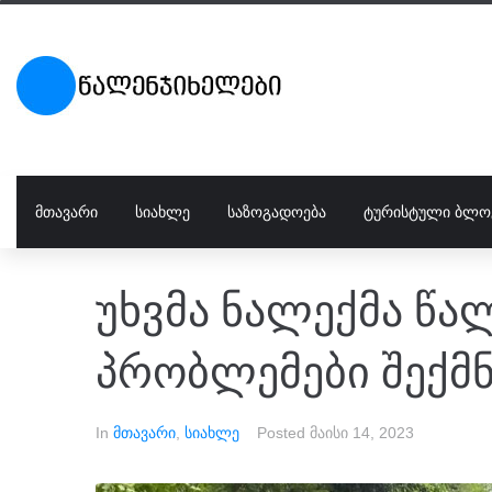
ᲛᲗᲐᲕᲐᲠᲘ
ᲡᲘᲐᲮᲚᲔ
ᲡᲐᲖᲝᲒᲐᲓᲝᲔᲑᲐ
ᲢᲣᲠᲘᲡᲢᲣᲚᲘ ᲑᲚᲝ
უხვმა ნალექმა წა
პრობლემები შექმ
In
მთავარი
,
სიახლე
Posted
მაისი 14, 2023