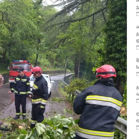
ნ
ე
ა
გ
დ
მ
ს
გ
ა
ლ
ი