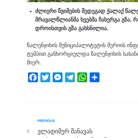
ძლიერი წვიმების შედეგად ქალაქ წალე
მრავალწლიანმა ხეებმა ჩახერგა გზა. 
დროისთვის გზა გახსნილია.
წალენჯიხის მუნიციპალიტეტის მერიის ინფ
ტემპით განხორციელდა წალენჯიხის სახანძ
მიერ.
F
T
M
T
W
S
a
wi
e
el
h
h
c
tt
ss
e
at
ar
e
er
e
gr
s
e
b
n
a
A
PREVIOUS
o
g
m
p
ვლადიმერ შანავას
o
er
p