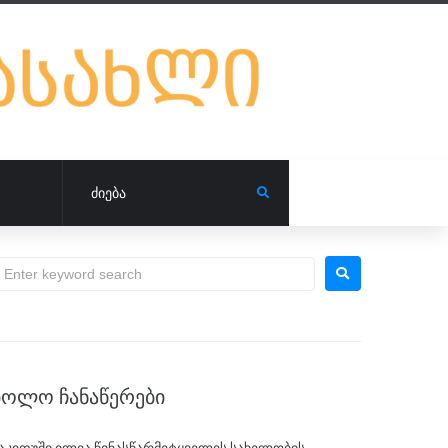
ᲑᲝᲚᲝ ᲩᲐᲜᲐᲬᲔᲠᲔᲑᲘ