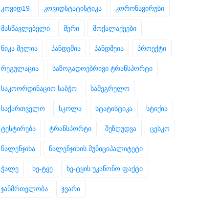
კოვიდ19
კოვიდსტატისტიკა
კორონავირუსი
მასწავლებელი
მერი
მოქალაქეები
ნიკა მელია
პანდემია
პანდმეია
პროექტი
რეგულაცია
საზოგადოებრივი ტრანსპორტი
საკოორდინაციო საბჭო
სამეგრელო
საქართველო
სკოლა
სტატისტიკა
სტიქია
ტესტირება
ტრანსპორტი
შეზღუდვა
ცესკო
წალენჯიხა
წალენჯიხის მუნიციპალიტეტი
ჭალე
ხე-ტყე
ხე-ტყის უკანონო ფაქტი
ჯანმრთელობა
ჯვარი