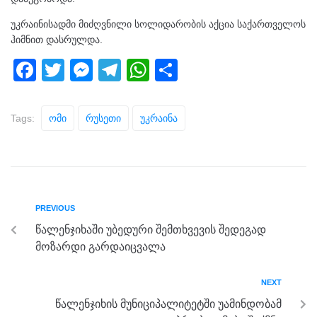
უკრაინისადმი მიძღვნილი სოლიდარობის აქცია საქართველოს
ჰიმნით დასრულდა.
F
T
M
T
W
S
a
wi
e
el
h
h
c
tt
ss
e
at
ar
Tags:
Ომი
Რუსეთი
Უკრაინა
e
er
e
gr
s
e
b
n
a
A
o
g
m
p
o
er
p
PREVIOUS
k
წალენჯიხაში უბედური შემთხვევის შედეგად
მოზარდი გარდაიცვალა
NEXT
წალენჯიხის მუნიციპალიტეტში უამინდობამ