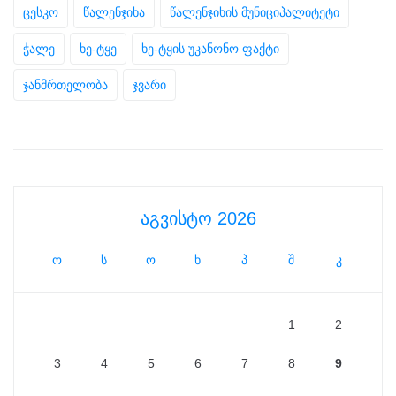
ცესკო
წალენჯიხა
წალენჯიხის მუნიციპალიტეტი
ჭალე
ხე-ტყე
ხე-ტყის უკანონო ფაქტი
ჯანმრთელობა
ჯვარი
აგვისტო 2026
ო
ს
ო
ხ
პ
შ
კ
1
2
3
4
5
6
7
8
9