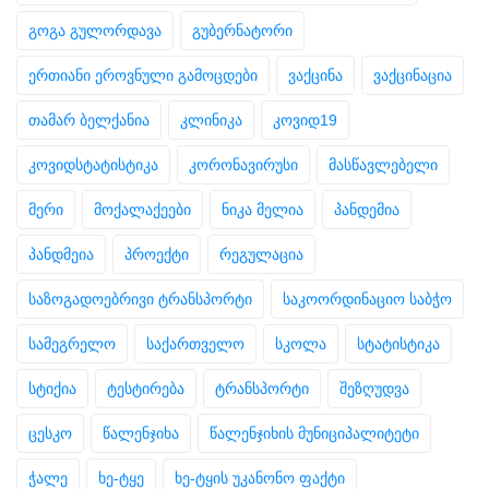
გოგა გულორდავა
გუბერნატორი
ერთიანი ეროვნული გამოცდები
ვაქცინა
ვაქცინაცია
თამარ ბელქანია
კლინიკა
კოვიდ19
კოვიდსტატისტიკა
კორონავირუსი
მასწავლებელი
მერი
მოქალაქეები
ნიკა მელია
პანდემია
პანდმეია
პროექტი
რეგულაცია
საზოგადოებრივი ტრანსპორტი
საკოორდინაციო საბჭო
სამეგრელო
საქართველო
სკოლა
სტატისტიკა
სტიქია
ტესტირება
ტრანსპორტი
შეზღუდვა
ცესკო
წალენჯიხა
წალენჯიხის მუნიციპალიტეტი
ჭალე
ხე-ტყე
ხე-ტყის უკანონო ფაქტი