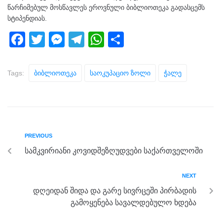
წარჩიმებულ მოსწავლეს ეროვნული ბიბლიოთეკა გადასცემს
სტიპენდიას.
F
T
M
T
W
S
a
wi
e
el
h
h
c
tt
ss
e
at
ar
Tags:
Ბიბლიოთეკა
Საოკუპაციო Ზოლი
Ჭალე
e
er
e
gr
s
e
b
n
a
A
o
g
m
p
o
er
p
PREVIOUS
k
სამკვირიანი კოვიდშეზღუდვები საქართველოში
NEXT
დღეიდან შიდა და გარე სივრცეში პირბადის
გამოყენება სავალდებულო ხდება