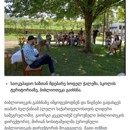
საოკუპაციო ხაზთან მდებარე სოფელ ჭალეში, სკოლის
ტერიტორიაზე, ბიბლიოთეკა გაიხსნა.
ბიბლიოთეკის გასხნაზე იმყოფებოდნენ და წიგნები გადასცეს
თამარ ბელქანიამ (ლელო საქართველოსთვის ლიდერი
სამეგრელოში), გიორგი კეკელიძემ (ეროვნული ბიბლიოთეკის
დირექტორი), მირიან ხოსიტაშვილმა (ეროვნული
ბიბლიოთეკის დირექტორის მოადგილე). მათი თქმით