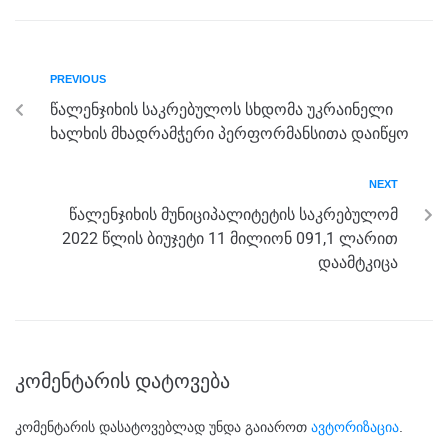
c
tt
ss
e
at
ar
e
er
e
gr
s
e
b
n
a
A
PREVIOUS
o
g
m
p
წალენჯიხის საკრებულოს სხდომა უკრაინელი
o
er
p
ხალხის მხადრამჭერი პერფორმანსითა დაიწყო
k
NEXT
წალენჯიხის მუნიციპალიტეტის საკრებულომ
2022 წლის ბიუჯეტი 11 მილიონ 091,1 ლარით
დაამტკიცა
კომენტარის დატოვება
კომენტარის დასატოვებლად უნდა გაიაროთ
ავტორიზაცია
.