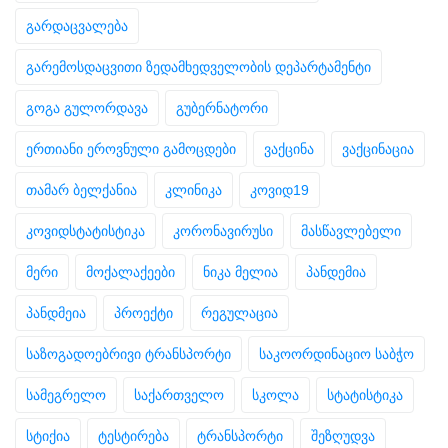
გარდაცვალება
გარემოსდაცვითი ზედამხედველობის დეპარტამენტი
გოგა გულორდავა
გუბერნატორი
ერთიანი ეროვნული გამოცდები
ვაქცინა
ვაქცინაცია
თამარ ბელქანია
კლინიკა
კოვიდ19
კოვიდსტატისტიკა
კორონავირუსი
მასწავლებელი
მერი
მოქალაქეები
ნიკა მელია
პანდემია
პანდმეია
პროექტი
რეგულაცია
საზოგადოებრივი ტრანსპორტი
საკოორდინაციო საბჭო
სამეგრელო
საქართველო
სკოლა
სტატისტიკა
სტიქია
ტესტირება
ტრანსპორტი
შეზღუდვა