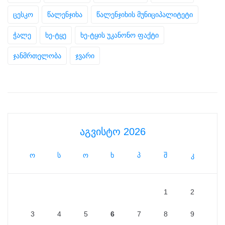
ცესკო
წალენჯიხა
წალენჯიხის მუნიციპალიტეტი
ჭალე
ხე-ტყე
ხე-ტყის უკანონო ფაქტი
ჯანმრთელობა
ჯვარი
აგვისტო 2026
ო
ს
ო
ხ
პ
შ
კ
1
2
3
4
5
6
7
8
9