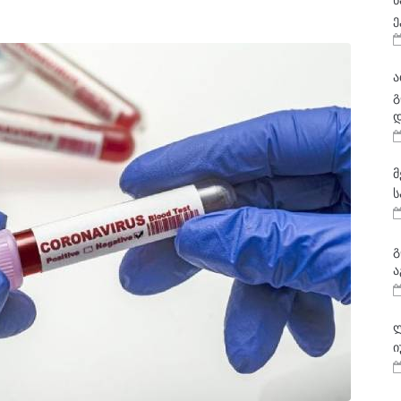
ნ
ე
ა
გ
დ
მ
ს
გ
ა
ლ
ი