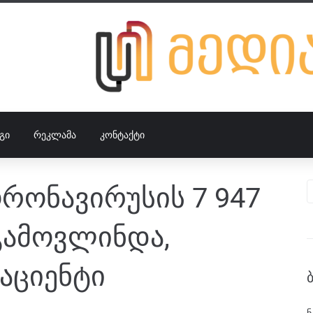
ᲒᲘ
ᲠᲔᲙᲚᲐᲛᲐ
ᲙᲝᲜᲢᲐᲥᲢᲘ
რონავირუსის 7 947
გამოვლინდა,
აციენტი