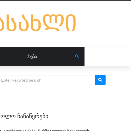
ᲑᲝᲚᲝ ᲩᲐᲜᲐᲬᲔᲠᲔᲑᲘ