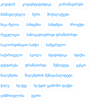
კოვიდ19
კოვიდსტატისტიკა
კორონავირუსი
მასწავლებელი
მერი
მოქალაქეები
ნიკა მელია
პანდემია
პანდმეია
პროექტი
რეგულაცია
საზოგადოებრივი ტრანსპორტი
საკოორდინაციო საბჭო
სამეგრელო
საქართველო
სკოლა
სტატისტიკა
სტიქია
ტესტირება
ტრანსპორტი
შეზღუდვა
ცესკო
წალენჯიხა
წალენჯიხის მუნიციპალიტეტი
ჭალე
ხე-ტყე
ხე-ტყის უკანონო ფაქტი
ჯანმრთელობა
ჯვარი