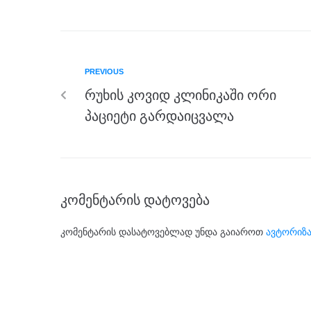
c
tt
ss
e
at
ar
e
er
e
gr
s
e
b
n
a
A
PREVIOUS
o
g
m
p
რუხის კოვიდ კლინიკაში ორი
o
er
p
პაციეტი გარდაიცვალა
k
კომენტარის დატოვება
კომენტარის დასატოვებლად უნდა გაიაროთ
ავტორიზა