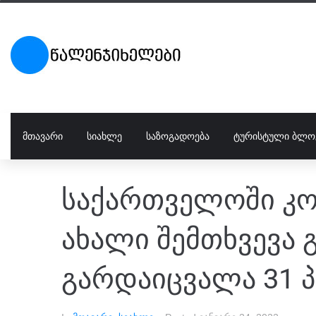
ᲛᲗᲐᲕᲐᲠᲘ
ᲡᲘᲐᲮᲚᲔ
ᲡᲐᲖᲝᲒᲐᲓᲝᲔᲑᲐ
ᲢᲣᲠᲘᲡᲢᲣᲚᲘ ᲑᲚᲝ
საქართველოში კო
ახალი შემთხვევა 
გარდაიცვალა 31 პ