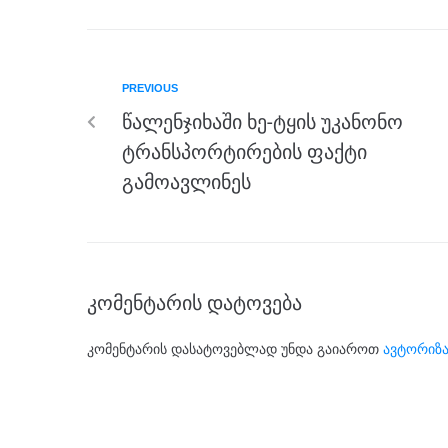
c
tt
ss
e
at
ar
e
er
e
gr
s
e
b
n
a
A
PREVIOUS
o
g
m
p
წალენჯიხაში ხე-ტყის უკანონო
o
er
p
ტრანსპორტირების ფაქტი
k
გამოავლინეს
კომენტარის დატოვება
კომენტარის დასატოვებლად უნდა გაიაროთ
ავტორიზა