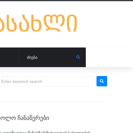
ᲑᲝᲚᲝ ᲩᲐᲜᲐᲬᲔᲠᲔᲑᲘ