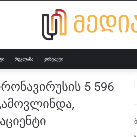
ᲒᲘ
ᲠᲔᲙᲚᲐᲛᲐ
ᲙᲝᲜᲢᲐᲥᲢᲘ
რონავირუსის 5 596
გამოვლინდა,
აციენტი