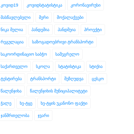
კოვიდ19
კოვიდსტატისტიკა
კორონავირუსი
მასწავლებელი
მერი
მოქალაქეები
ნიკა მელია
პანდემია
პანდმეია
პროექტი
რეგულაცია
საზოგადოებრივი ტრანსპორტი
საკოორდინაციო საბჭო
სამეგრელო
საქართველო
სკოლა
სტატისტიკა
სტიქია
ტესტირება
ტრანსპორტი
შეზღუდვა
ცესკო
წალენჯიხა
წალენჯიხის მუნიციპალიტეტი
ჭალე
ხე-ტყე
ხე-ტყის უკანონო ფაქტი
ჯანმრთელობა
ჯვარი