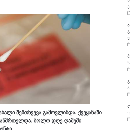
ნ
ე
ა
გ
დ
მ
ს
გ
ა
ლ
ხალი შემთხვევა გამოვლინდა. ქვეყანაში
ი
ოჯანმრთელდა. ბოლო დღე-ღამეში
ენტი.