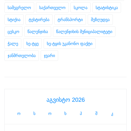
სამეგრელო
საქართველო
სკოლა
სტატისტიკა
სტიქია
ტესტირება
ტრანსპორტი
შეზღუდვა
ცესკო
წალენჯიხა
წალენჯიხის მუნიციპალიტეტი
ჭალე
ხე-ტყე
ხე-ტყის უკანონო ფაქტი
ჯანმრთელობა
ჯვარი
აგვისტო 2026
ო
ს
ო
ხ
პ
შ
კ