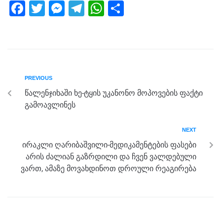
F
T
M
T
W
S
a
wi
e
el
h
h
c
tt
ss
e
at
ar
e
er
e
gr
s
e
b
n
a
A
PREVIOUS
o
g
m
p
წალენჯიხაში ხე-ტყის უკანონო მოპოვების ფაქტი
o
er
p
გამოავლინეს
k
NEXT
ირაკლი ღარიბაშვილი-მედიკამენტების ფასები
არის ძალიან გაზრდილი და ჩვენ ვალდებული
ვართ, ამაზე მოვახდინოთ დროული რეაგირება