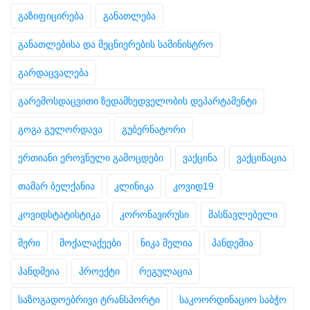
გაზიფიცირება
განათლება
განათლებისა და მეცნიერების სამინისტრო
გარდაცვალება
გარემოსდაცვითი ზედამხედველობის დეპარტამენტი
გოგა გულორდავა
გუბერნატორი
ერთიანი ეროვნული გამოცდები
ვაქცინა
ვაქცინაცია
თამარ ბელქანია
კლინიკა
კოვიდ19
კოვიდსტატისტიკა
კორონავირუსი
მასწავლებელი
მერი
მოქალაქეები
ნიკა მელია
პანდემია
პანდმეია
პროექტი
რეგულაცია
საზოგადოებრივი ტრანსპორტი
საკოორდინაციო საბჭო