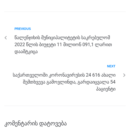
c
tt
ss
e
at
ar
e
er
e
gr
s
e
b
n
a
A
PREVIOUS
o
g
m
p
წალენჯიხის მუნიციპალიტეტის საკრებულომ
o
er
p
2022 წლის ბიუჯეტი 11 მილიონ 091,1 ლარით
k
დაამტკიცა
NEXT
საქართველოში კორონავირუსის 24 616 ახალი
შემთხვევა გამოვლინდა, გარდაიცვალა 54
პაციენტი
კომენტარის დატოვება