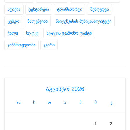
სტიქია
ტესტირება
ტრანსპორტი
შეზღუდვა
ცესკო
წალენჯიხა
წალენჯიხის მუნიციპალიტეტი
ჭალე
ხე-ტყე
ხე-ტყის უკანონო ფაქტი
ჯანმრთელობა
ჯვარი
აგვისტო 2026
ო
ს
ო
ხ
პ
შ
კ
1
2