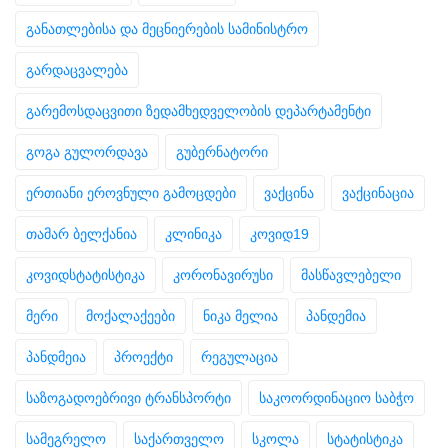
განათლებისა და მეცნიერების სამინისტრო
გარდაცვალება
გარემოსდაცვითი ზედამხედველობის დეპარტამენტი
გოგა გულორდავა
გუბერნატორი
ერთიანი ეროვნული გამოცდები
ვაქცინა
ვაქცინაცია
თამარ ბელქანია
კლინიკა
კოვიდ19
კოვიდსტატისტიკა
კორონავირუსი
მასწავლებელი
მერი
მოქალაქეები
ნიკა მელია
პანდემია
პანდმეია
პროექტი
რეგულაცია
საზოგადოებრივი ტრანსპორტი
საკოორდინაციო საბჭო
სამეგრელო
საქართველო
სკოლა
სტატისტიკა