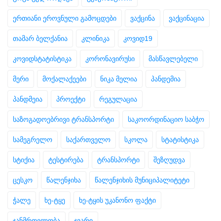
ერთიანი ეროვნული გამოცდები
ვაქცინა
ვაქცინაცია
თამარ ბელქანია
კლინიკა
კოვიდ19
კოვიდსტატისტიკა
კორონავირუსი
მასწავლებელი
მერი
მოქალაქეები
ნიკა მელია
პანდემია
პანდმეია
პროექტი
რეგულაცია
საზოგადოებრივი ტრანსპორტი
საკოორდინაციო საბჭო
სამეგრელო
საქართველო
სკოლა
სტატისტიკა
სტიქია
ტესტირება
ტრანსპორტი
შეზღუდვა
ცესკო
წალენჯიხა
წალენჯიხის მუნიციპალიტეტი
ჭალე
ხე-ტყე
ხე-ტყის უკანონო ფაქტი
ჯანმრთელობა
ჯვარი