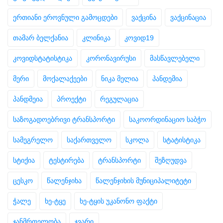
ერთიანი ეროვნული გამოცდები
ვაქცინა
ვაქცინაცია
თამარ ბელქანია
კლინიკა
კოვიდ19
კოვიდსტატისტიკა
კორონავირუსი
მასწავლებელი
მერი
მოქალაქეები
ნიკა მელია
პანდემია
პანდმეია
პროექტი
რეგულაცია
საზოგადოებრივი ტრანსპორტი
საკოორდინაციო საბჭო
სამეგრელო
საქართველო
სკოლა
სტატისტიკა
სტიქია
ტესტირება
ტრანსპორტი
შეზღუდვა
ცესკო
წალენჯიხა
წალენჯიხის მუნიციპალიტეტი
ჭალე
ხე-ტყე
ხე-ტყის უკანონო ფაქტი
ჯანმრთელობა
ჯვარი