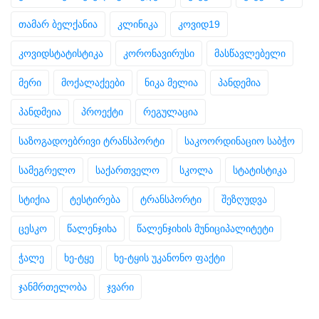
თამარ ბელქანია
კლინიკა
კოვიდ19
კოვიდსტატისტიკა
კორონავირუსი
მასწავლებელი
მერი
მოქალაქეები
ნიკა მელია
პანდემია
პანდმეია
პროექტი
რეგულაცია
საზოგადოებრივი ტრანსპორტი
საკოორდინაციო საბჭო
სამეგრელო
საქართველო
სკოლა
სტატისტიკა
სტიქია
ტესტირება
ტრანსპორტი
შეზღუდვა
ცესკო
წალენჯიხა
წალენჯიხის მუნიციპალიტეტი
ჭალე
ხე-ტყე
ხე-ტყის უკანონო ფაქტი
ჯანმრთელობა
ჯვარი