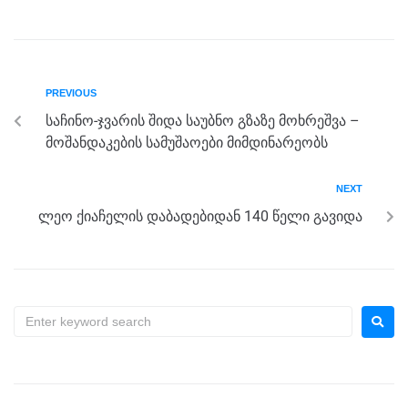
c
tt
ss
e
at
ar
e
er
e
gr
s
e
b
n
a
A
PREVIOUS
o
g
m
p
საჩინო-ჯვარის შიდა საუბნო გზაზე მოხრეშვა –
o
er
p
მოშანდაკების სამუშაოები მიმდინარეობს
k
NEXT
ლეო ქიაჩელის დაბადებიდან 140 წელი გავიდა