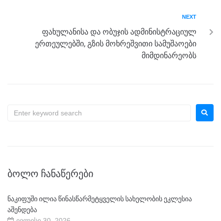
o
er
p
k
NEXT
ფახულანისა და ობუჯის ადმინისტრაციულ
ერთეულებში, გზის მოხრეშვითი სამუშაოები
მიმდინარეობს
ᲑᲝᲚᲝ ᲩᲐᲜᲐᲬᲔᲠᲔᲑᲘ
ნაკიფუში ილია წინასწარმეტყველის სახელობის ეკლესია
აშენდება
ივლისი 30, 2026