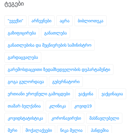
ᲢᲔᲒᲔᲑᲘ
"ევექსი"
არჩევნები
აცრა
ბიბლიოთეკა
გაზიფიცირება
განათლება
განათლებისა და მეცნიერების სამინისტრო
გარდაცვალება
გარემოსდაცვითი ზედამხედველობის დეპარტამენტი
გოგა გულორდავა
გუბერნატორი
ერთიანი ეროვნული გამოცდები
ვაქცინა
ვაქცინაცია
თამარ ბელქანია
კლინიკა
კოვიდ19
კოვიდსტატისტიკა
კორონავირუსი
მასწავლებელი
მერი
მოქალაქეები
ნიკა მელია
პანდემია