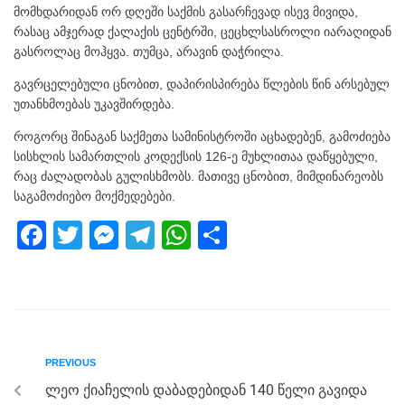
მომხდარიდან ორ დღეში საქმის გასარჩევად ისევ მივიდა,
რასაც ამჯერად ქალაქის ცენტრში, ცეცხლსასროლი იარაღიდან
გასროლაც მოჰყვა. თუმცა, არავინ დაჭრილა.
გავრცელებული ცნობით, დაპირისპირება წლების წინ არსებულ
უთანხმოებას უკავშირდება.
როგორც შინაგან საქმეთა სამინისტროში აცხადებენ, გამოძიება
სისხლის სამართლის კოდექსის 126-ე მუხლითაა დაწყებული,
რაც ძალადობას გულისხმობს. მათივე ცნობით, მიმდინარეობს
საგამოძიებო მოქმედებები.
F
T
M
T
W
S
a
wi
e
el
h
h
c
tt
ss
e
at
ar
e
er
e
gr
s
e
b
n
a
A
PREVIOUS
o
g
m
p
ლეო ქიაჩელის დაბადებიდან 140 წელი გავიდა