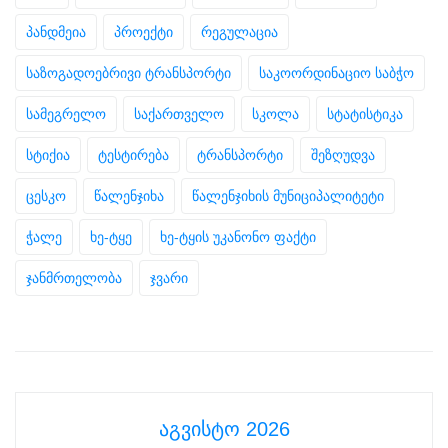
პანდმეია
პროექტი
რეგულაცია
საზოგადოებრივი ტრანსპორტი
საკოორდინაციო საბჭო
სამეგრელო
საქართველო
სკოლა
სტატისტიკა
სტიქია
ტესტირება
ტრანსპორტი
შეზღუდვა
ცესკო
წალენჯიხა
წალენჯიხის მუნიციპალიტეტი
ჭალე
ხე-ტყე
ხე-ტყის უკანონო ფაქტი
ჯანმრთელობა
ჯვარი
აგვისტო 2026