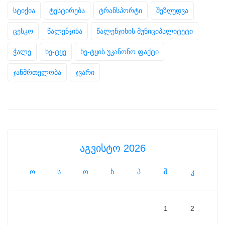
სტიქია
ტესტირება
ტრანსპორტი
შეზღუდვა
ცესკო
წალენჯიხა
წალენჯიხის მუნიციპალიტეტი
ჭალე
ხე-ტყე
ხე-ტყის უკანონო ფაქტი
ჯანმრთელობა
ჯვარი
აგვისტო 2026
ო
ს
ო
ხ
პ
შ
კ
1
2