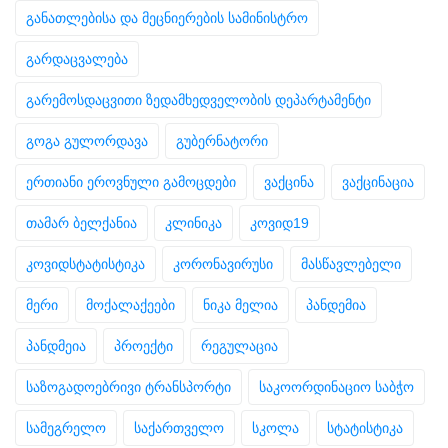
განათლებისა და მეცნიერების სამინისტრო
გარდაცვალება
გარემოსდაცვითი ზედამხედველობის დეპარტამენტი
გოგა გულორდავა
გუბერნატორი
ერთიანი ეროვნული გამოცდები
ვაქცინა
ვაქცინაცია
თამარ ბელქანია
კლინიკა
კოვიდ19
კოვიდსტატისტიკა
კორონავირუსი
მასწავლებელი
მერი
მოქალაქეები
ნიკა მელია
პანდემია
პანდმეია
პროექტი
რეგულაცია
საზოგადოებრივი ტრანსპორტი
საკოორდინაციო საბჭო
სამეგრელო
საქართველო
სკოლა
სტატისტიკა