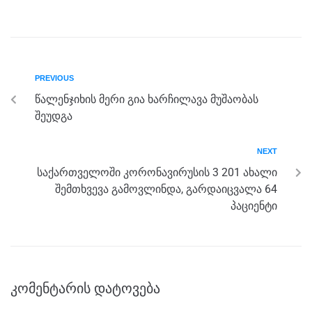
a
wi
e
el
h
h
c
tt
ss
e
at
ar
e
er
e
gr
s
e
b
n
a
A
PREVIOUS
o
g
m
p
წალენჯიხის მერი გია ხარჩილავა მუშაობას
o
er
p
შეუდგა
k
NEXT
საქართველოში კორონავირუსის 3 201 ახალი
შემთხვევა გამოვლინდა, გარდაიცვალა 64
პაციენტი
კომენტარის დატოვება