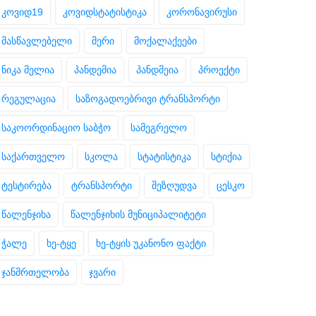
კოვიდ19
კოვიდსტატისტიკა
კორონავირუსი
მასწავლებელი
მერი
მოქალაქეები
ნიკა მელია
პანდემია
პანდმეია
პროექტი
რეგულაცია
საზოგადოებრივი ტრანსპორტი
საკოორდინაციო საბჭო
სამეგრელო
საქართველო
სკოლა
სტატისტიკა
სტიქია
ტესტირება
ტრანსპორტი
შეზღუდვა
ცესკო
წალენჯიხა
წალენჯიხის მუნიციპალიტეტი
ჭალე
ხე-ტყე
ხე-ტყის უკანონო ფაქტი
ჯანმრთელობა
ჯვარი