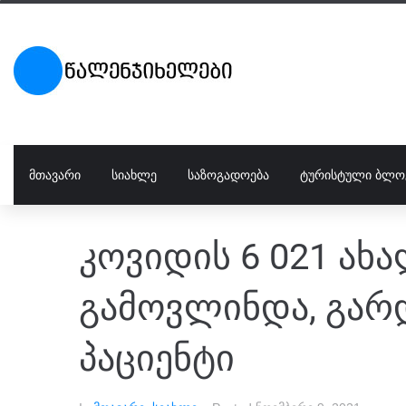
ᲛᲗᲐᲕᲐᲠᲘ
ᲡᲘᲐᲮᲚᲔ
ᲡᲐᲖᲝᲒᲐᲓᲝᲔᲑᲐ
ᲢᲣᲠᲘᲡᲢᲣᲚᲘ ᲑᲚᲝ
კოვიდის 6 021 ახ
გამოვლინდა, გარ
პაციენტი