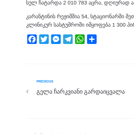
სულ ჩატარდა 2 010 783 აცრა, დღიურად ა
კარანტინის რეჟიმშია 54, სტაციონარში მე
კლინიკურ სასტუმროში იმყოფება 1 300 პი
F
T
M
T
W
S
a
wi
e
el
h
h
c
tt
ss
e
at
ar
e
er
e
gr
s
e
b
n
a
A
PREVIOUS
o
g
m
p
გელა ჩარკვიანი გარდაიცვალა
o
er
p
k