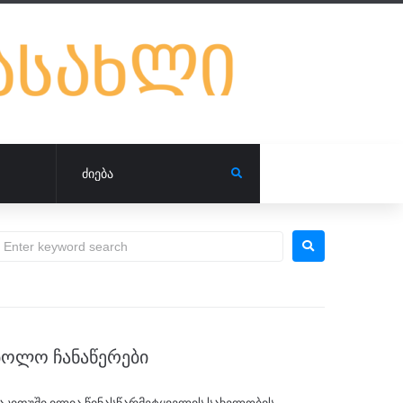
ᲑᲝᲚᲝ ᲩᲐᲜᲐᲬᲔᲠᲔᲑᲘ