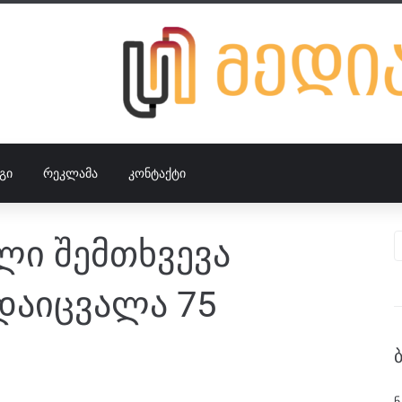
ᲒᲘ
ᲠᲔᲙᲚᲐᲛᲐ
ᲙᲝᲜᲢᲐᲥᲢᲘ
ალი შემთხვევა
დაიცვალა 75