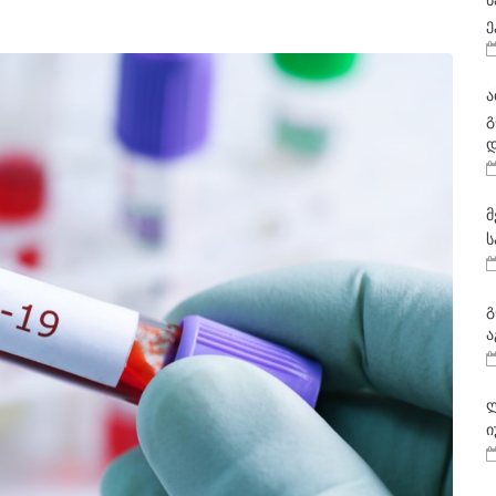
ნ
ე
ა
გ
დ
მ
ს
გ
ა
ლ
ი