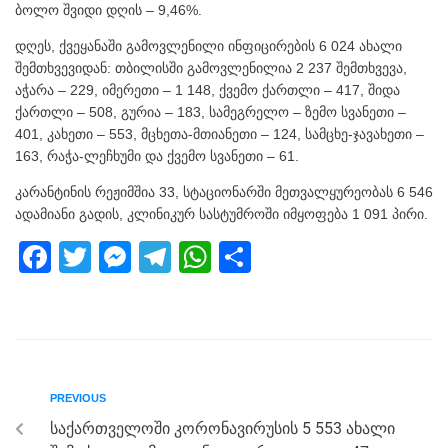
ბოლო შვიდი დღის – 9,46%.
დღეს, ქვეყანაში გამოვლენილი ინფიცირების 6 024 ახალი
შემთხვევიდან: თბილისში გამოვლენილია 2 237 შემთხვევა,
აჭარა – 229, იმერეთი – 1 148, ქვემო ქართლი – 417, შიდა
ქართლი – 508, გურია – 183, სამეგრელო – ზემო სვანეთი –
401, კახეთი – 553, მცხეთა-მთიანეთი – 124, სამცხე-ჯავახეთი –
163, რაჭა-ლეჩხუმი და ქვემო სვანეთი – 61.
კარანტინის რეჟიმშია 33, სტაციონარში მეთვალყურეობას 6 546
ადამიანი გადის, კლინიკურ სასტუმროში იმყოფება 1 091 პირი.
F
T
M
T
W
S
a
wi
e
el
h
h
c
tt
ss
e
at
ar
e
er
e
gr
s
e
b
n
a
A
PREVIOUS
o
g
m
p
საქართველოში კორონავირუსის 5 553 ახალი