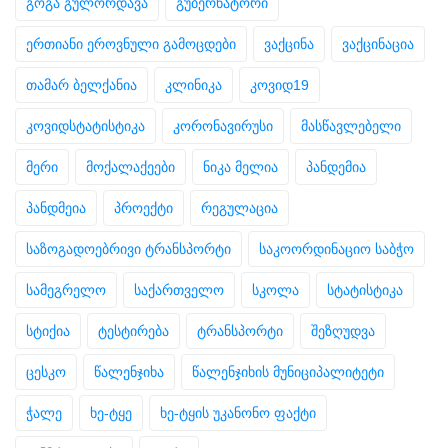
გოგა გულორდავა
გუბერნატორი
ერთიანი ეროვნული გამოცდები
ვაქცინა
ვაქცინაცია
თამარ ბელქანია
კლინიკა
კოვიდ19
კოვიდსტატისტიკა
კორონავირუსი
მასწავლებელი
მერი
მოქალაქეები
ნიკა მელია
პანდემია
პანდმეია
პროექტი
რეგულაცია
საზოგადოებრივი ტრანსპორტი
საკოორდინაციო საბჭო
სამეგრელო
საქართველო
სკოლა
სტატისტიკა
სტიქია
ტესტირება
ტრანსპორტი
შეზღუდვა
ცესკო
წალენჯიხა
წალენჯიხის მუნიციპალიტეტი
ჭალე
ხე-ტყე
ხე-ტყის უკანონო ფაქტი