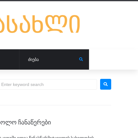
ᲑᲝᲚᲝ ᲩᲐᲜᲐᲬᲔᲠᲔᲑᲘ