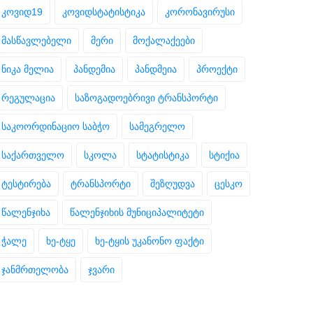
კოვიდ19
კოვიდსტატისტიკა
კორონავირუსი
მასწავლებელი
მერი
მოქალაქეები
ნიკა მელია
პანდემია
პანდმეია
პროექტი
რეგულაცია
საზოგადოებრივი ტრანსპორტი
საკოორდინაციო საბჭო
სამეგრელო
საქართველო
სკოლა
სტატისტიკა
სტიქია
ტესტირება
ტრანსპორტი
შეზღუდვა
ცესკო
წალენჯიხა
წალენჯიხის მუნიციპალიტეტი
ჭალე
ხე-ტყე
ხე-ტყის უკანონო ფაქტი
ჯანმრთელობა
ჯვარი