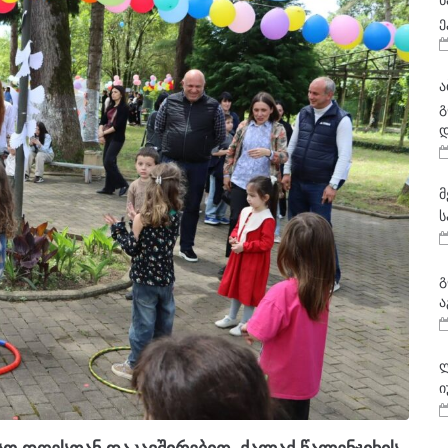
ნ
ე
ა
გ
დ
მ
ს
გ
ა
ლ
ი