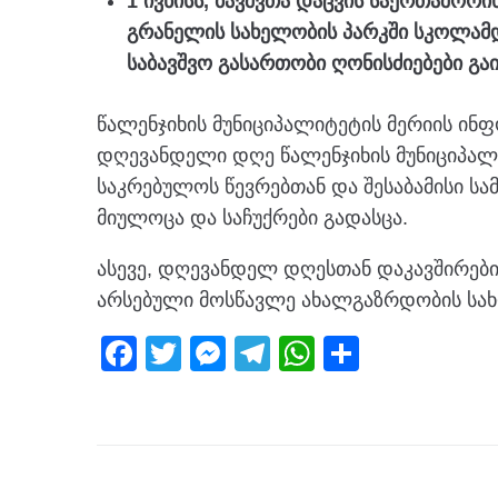
1 ივნისს, ბავშვთა დაცვის საერთაშორ
გრანელის სახელობის პარკში სკოლამ
საბავშვო გასართობი ღონისძიებები გა
წალენჯიხის მუნიციპალიტეტის მერიის ინ
დღევანდელი დღე წალენჯიხის მუნიციპალი
საკრებულოს წევრებთან და შესაბამისი ს
მიულოცა და საჩუქრები გადასცა.
ასევე, დღევანდელ დღესთან დაკავშირებ
არსებული მოსწავლე ახალგაზრდობის სახ
F
T
M
T
W
S
a
wi
e
el
h
h
c
tt
ss
e
at
ar
e
er
e
gr
s
e
b
n
a
A