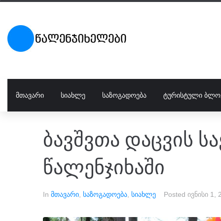
ᲛᲗᲐᲕᲐᲠᲘ
ᲡᲘᲐᲮᲚᲔ
ᲡᲐᲖᲝᲒᲐᲓᲝᲔᲑᲐ
ᲢᲣᲠᲘᲡᲢᲣᲚᲘ ᲑᲚᲝ
ბავშვთა დაცვის 
წალენჯიხაში
In
მთავარი
,
საზოგადოება
,
სიახლე
Posted
ივნისი 1, 