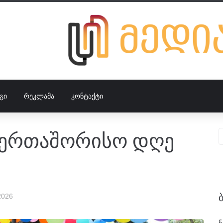
ᲒᲘ
ᲠᲔᲙᲚᲐᲛᲐ
ᲙᲝᲜᲢᲐᲥᲢᲘ
საერთაშორისო დღე
2026