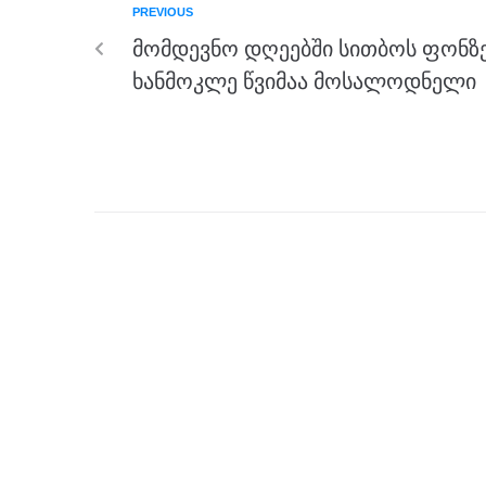
PREVIOUS
o
g
m
p
მომდევნო დღეებში სითბოს ფონზ
o
er
p
ხანმოკლე წვიმაა მოსალოდნელი
k