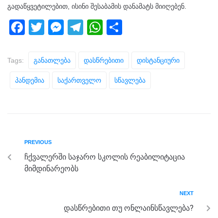
გადაწყვეტილებით, ისინი შესაბამის დანამატს მიიღებენ.
F
T
M
T
W
S
a
wi
e
el
h
h
c
tt
ss
e
at
ar
Tags:
Განათლება
Დასწრებითი
Დისტანციური
e
er
e
gr
s
e
Პანდემია
Საქართველო
Სწავლება
b
n
a
A
o
g
m
p
o
er
p
k
PREVIOUS
ჩქვალერში საჯარო სკოლის რეაბილიტაცია
მიმდინარეობს
NEXT
დასწრებითი თუ ონლაინსწავლება?