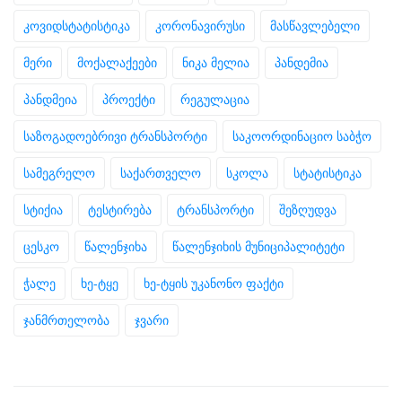
კოვიდსტატისტიკა
კორონავირუსი
მასწავლებელი
მერი
მოქალაქეები
ნიკა მელია
პანდემია
პანდმეია
პროექტი
რეგულაცია
საზოგადოებრივი ტრანსპორტი
საკოორდინაციო საბჭო
სამეგრელო
საქართველო
სკოლა
სტატისტიკა
სტიქია
ტესტირება
ტრანსპორტი
შეზღუდვა
ცესკო
წალენჯიხა
წალენჯიხის მუნიციპალიტეტი
ჭალე
ხე-ტყე
ხე-ტყის უკანონო ფაქტი
ჯანმრთელობა
ჯვარი