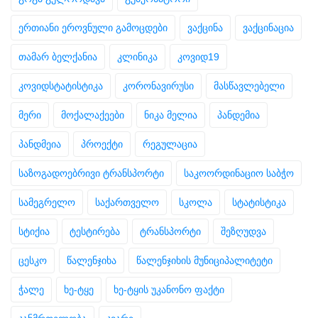
ერთიანი ეროვნული გამოცდები
ვაქცინა
ვაქცინაცია
თამარ ბელქანია
კლინიკა
კოვიდ19
კოვიდსტატისტიკა
კორონავირუსი
მასწავლებელი
მერი
მოქალაქეები
ნიკა მელია
პანდემია
პანდმეია
პროექტი
რეგულაცია
საზოგადოებრივი ტრანსპორტი
საკოორდინაციო საბჭო
სამეგრელო
საქართველო
სკოლა
სტატისტიკა
სტიქია
ტესტირება
ტრანსპორტი
შეზღუდვა
ცესკო
წალენჯიხა
წალენჯიხის მუნიციპალიტეტი
ჭალე
ხე-ტყე
ხე-ტყის უკანონო ფაქტი