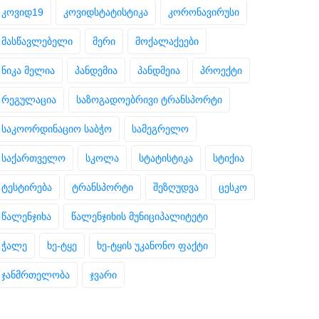
კოვიდ19
კოვიდსტატისტიკა
კორონავირუსი
მასწავლებელი
მერი
მოქალაქეები
ნიკა მელია
პანდემია
პანდმეია
პროექტი
რეგულაცია
საზოგადოებრივი ტრანსპორტი
საკოორდინაციო საბჭო
სამეგრელო
საქართველო
სკოლა
სტატისტიკა
სტიქია
ტესტირება
ტრანსპორტი
შეზღუდვა
ცესკო
წალენჯიხა
წალენჯიხის მუნიციპალიტეტი
ჭალე
ხე-ტყე
ხე-ტყის უკანონო ფაქტი
ჯანმრთელობა
ჯვარი