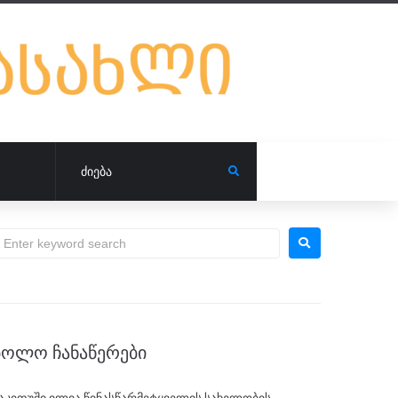
ᲑᲝᲚᲝ ᲩᲐᲜᲐᲬᲔᲠᲔᲑᲘ