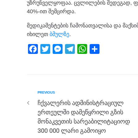
უზრუნველყოფაა. ცვლილების შედეგად, ფ
40%-ით შემცირდა.
მედიკამენტების ჩამონათვალისა და მაქს
იხილეთ
ბმულზე
.
F
T
M
T
W
S
a
wi
e
el
h
h
c
tt
ss
e
at
ar
e
er
e
gr
s
e
b
n
a
A
PREVIOUS
o
g
m
p
ჩქვალერის ადმინისტრაციულ
o
er
p
ერთეულში დამეწყრილი გზის
k
მონაკვეთის სარეაბილიტაციოდ
300 000 ლარი გამოიყო