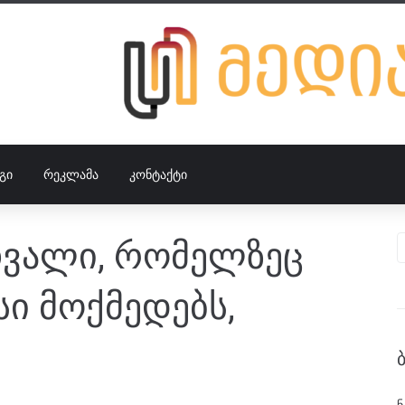
ᲒᲘ
ᲠᲔᲙᲚᲐᲛᲐ
ᲙᲝᲜᲢᲐᲥᲢᲘ
თვალი, რომელზეც
ი მოქმედებს,