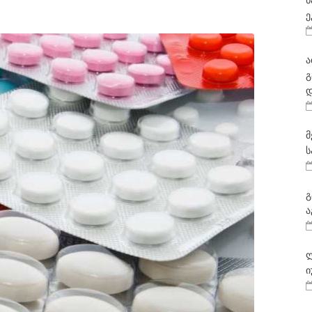
ნ
ე
ა
გ
დ
მ
ს
გ
ა
ლ
ი