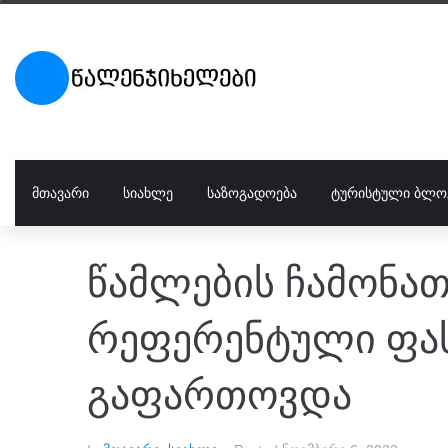
ᲛᲗᲐᲕᲐᲠᲘ
ᲡᲘᲐᲮᲚᲔ
ᲡᲐᲖᲝᲒᲐᲓᲝᲔᲑᲐ
ᲢᲣᲠᲘᲡᲢᲣᲚᲘ ᲑᲚᲝ
წამლების ჩამონა
რეფერენტული ფას
გაფართოვდა