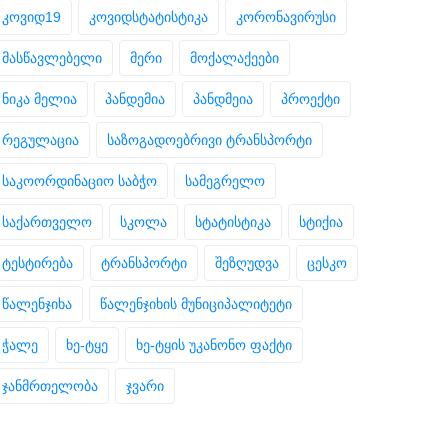
კოვიდ19
კოვიდსტატისტიკა
კორონავირუსი
მასწავლებელი
მერი
მოქალაქეები
ნიკა მელია
პანდემია
პანდმეია
პროექტი
რეგულაცია
საზოგადოებრივი ტრანსპორტი
საკოორდინაციო საბჭო
სამეგრელო
საქართველო
სკოლა
სტატისტიკა
სტიქია
ტესტირება
ტრანსპორტი
შეზღუდვა
ცესკო
წალენჯიხა
წალენჯიხის მუნიციპალიტეტი
ჭალე
ხე-ტყე
ხე-ტყის უკანონო ფაქტი
ჯანმრთელობა
ჯვარი