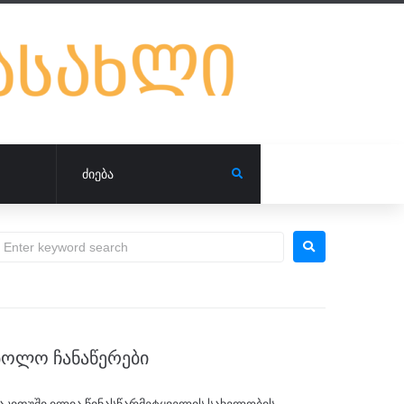
ᲑᲝᲚᲝ ᲩᲐᲜᲐᲬᲔᲠᲔᲑᲘ