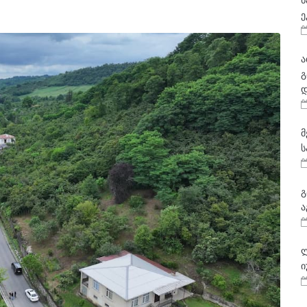
ნ
ე
ა
გ
დ
მ
ს
გ
ა
ლ
ი