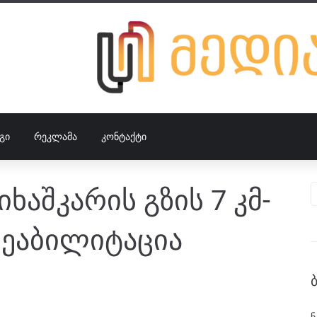
ᲒᲘ
ᲠᲔᲙᲚᲐᲛᲐ
ᲙᲝᲜᲢᲐᲥᲢᲘ
იხაშკარის გზის 7 კმ-
რეაბილიტაცია