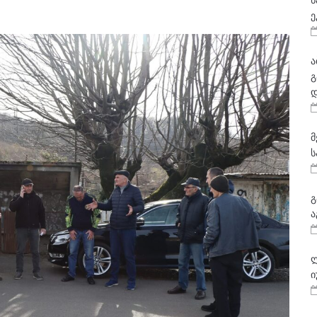
ნ
ე
ა
გ
დ
მ
ს
გ
ა
ლ
ი