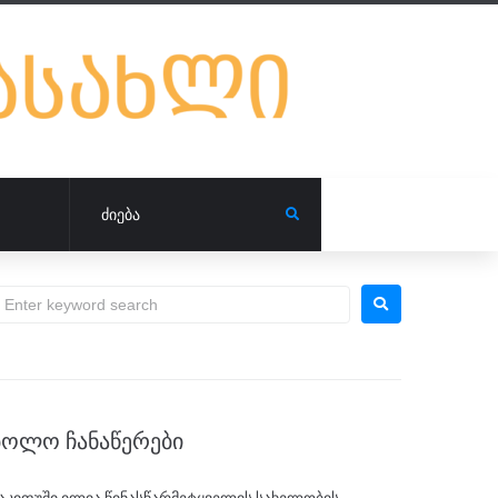
ᲑᲝᲚᲝ ᲩᲐᲜᲐᲬᲔᲠᲔᲑᲘ