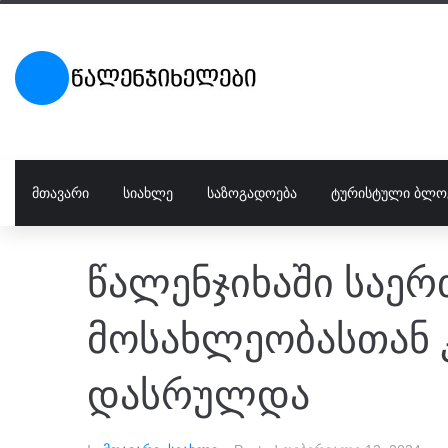
ᲛᲗᲐᲕᲐᲠᲘ
ᲡᲘᲐᲮᲚᲔ
ᲡᲐᲖᲝᲒᲐᲓᲝᲔᲑᲐ
ᲢᲣᲠᲘᲡᲢᲣᲚᲘ ᲑᲚᲝ
წალენჯიხაში საერ
მოსახლეობასთან 
დასრულდა