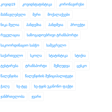
კოვიდ19
კოვიდსტატისტიკა
კორონავირუსი
მასწავლებელი
მერი
მოქალაქეები
ნიკა მელია
პანდემია
პანდმეია
პროექტი
რეგულაცია
საზოგადოებრივი ტრანსპორტი
საკოორდინაციო საბჭო
სამეგრელო
საქართველო
სკოლა
სტატისტიკა
სტიქია
ტესტირება
ტრანსპორტი
შეზღუდვა
ცესკო
წალენჯიხა
წალენჯიხის მუნიციპალიტეტი
ჭალე
ხე-ტყე
ხე-ტყის უკანონო ფაქტი
ჯანმრთელობა
ჯვარი