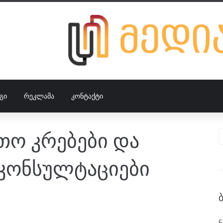
ᲒᲘ
ᲠᲔᲙᲚᲐᲛᲐ
ᲙᲝᲜᲢᲐᲥᲢᲘ
თო კრებები და
კონსულტაციები