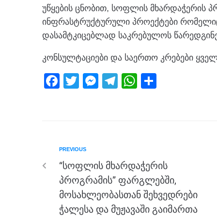
უწყების ცნობით, სოფლის მხარდაჭერის პ
ინფრასტრუქტურული პროექტები რომელიც
დასამტკიცებლად საკრებულოს წარედგინე
კონსულტაციები და საერთო კრებები ყვე
F
T
M
T
W
S
a
wi
e
el
h
h
c
tt
ss
e
at
ar
e
er
e
gr
s
e
b
n
a
A
PREVIOUS
o
g
m
p
“სოფლის მხარდაჭერის
o
er
p
პროგრამის” ფარგლებში,
k
მოსახლეობასთან შეხვედრები
ჭალესა და მუჟავაში გაიმართა