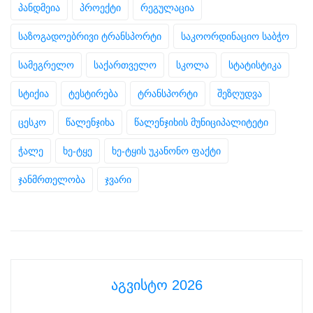
პანდმეია
პროექტი
რეგულაცია
საზოგადოებრივი ტრანსპორტი
საკოორდინაციო საბჭო
სამეგრელო
საქართველო
სკოლა
სტატისტიკა
სტიქია
ტესტირება
ტრანსპორტი
შეზღუდვა
ცესკო
წალენჯიხა
წალენჯიხის მუნიციპალიტეტი
ჭალე
ხე-ტყე
ხე-ტყის უკანონო ფაქტი
ჯანმრთელობა
ჯვარი
აგვისტო 2026