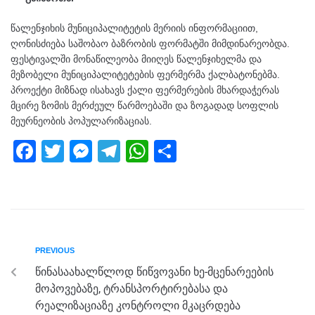
წალენჯიხის მუნიციპალიტეტის მერიის ინფორმაციით,
ღონისძიება საშობაო ბაზრობის ფორმატში მიმდინარეობდა.
ფესტივალში მონაწილეობა მიიღეს წალენჯიხელმა და
მეზობელი მუნიციპალიტეტების ფერმერმა ქალბატონებმა.
პროექტი მიზნად ისახავს ქალი ფერმერების მხარდაჭერას
მცირე ზომის მერძეულ წარმოებაში და ზოგადად სოფლის
მეურნეობის პოპულარიზაციას.
F
T
M
T
W
S
a
wi
e
el
h
h
c
tt
ss
e
at
ar
e
er
e
gr
s
e
b
n
a
A
PREVIOUS
o
g
m
p
წინასაახალწლოდ წიწვოვანი ხე-მცენარეების
o
er
p
მოპოვებაზე, ტრანსპორტირებასა და
k
რეალიზაციაზე კონტროლი მკაცრდება