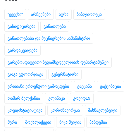
"ევექსი"
არჩევნები
აცრა
ბიბლიოთეკა
გაზიფიცირება
განათლება
განათლებისა და მეცნიერების სამინისტრო
გარდაცვალება
გარემოსდაცვითი ზედამხედველობის დეპარტამენტი
გოგა გულორდავა
გუბერნატორი
ერთიანი ეროვნული გამოცდები
ვაქცინა
ვაქცინაცია
თამარ ბელქანია
კლინიკა
კოვიდ19
კოვიდსტატისტიკა
კორონავირუსი
მასწავლებელი
მერი
მოქალაქეები
ნიკა მელია
პანდემია