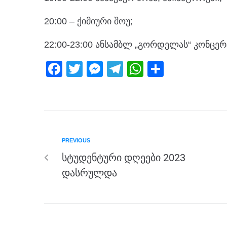
20:00 – ქიმიური შოუ;
22:00-23:00 ანსამბლ „გორდელას“ კონცერ
F
T
M
T
W
S
a
wi
e
el
h
h
c
tt
ss
e
at
ar
e
er
e
gr
s
e
b
n
a
A
PREVIOUS
o
g
m
p
სტუდენტური დღეები 2023
o
er
p
დასრულდა
k