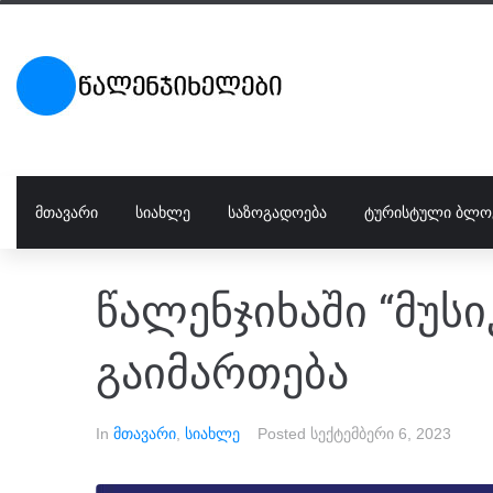
ᲛᲗᲐᲕᲐᲠᲘ
ᲡᲘᲐᲮᲚᲔ
ᲡᲐᲖᲝᲒᲐᲓᲝᲔᲑᲐ
ᲢᲣᲠᲘᲡᲢᲣᲚᲘ ᲑᲚᲝ
წალენჯიხაში “მუს
გაიმართება
In
მთავარი
,
სიახლე
Posted
სექტემბერი 6, 2023