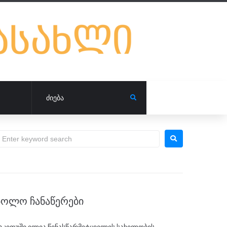
ᲑᲝᲚᲝ ᲩᲐᲜᲐᲬᲔᲠᲔᲑᲘ