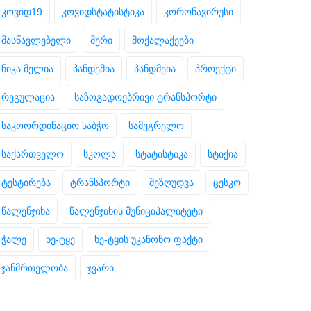
კოვიდ19
კოვიდსტატისტიკა
კორონავირუსი
მასწავლებელი
მერი
მოქალაქეები
ნიკა მელია
პანდემია
პანდმეია
პროექტი
რეგულაცია
საზოგადოებრივი ტრანსპორტი
საკოორდინაციო საბჭო
სამეგრელო
საქართველო
სკოლა
სტატისტიკა
სტიქია
ტესტირება
ტრანსპორტი
შეზღუდვა
ცესკო
წალენჯიხა
წალენჯიხის მუნიციპალიტეტი
ჭალე
ხე-ტყე
ხე-ტყის უკანონო ფაქტი
ჯანმრთელობა
ჯვარი