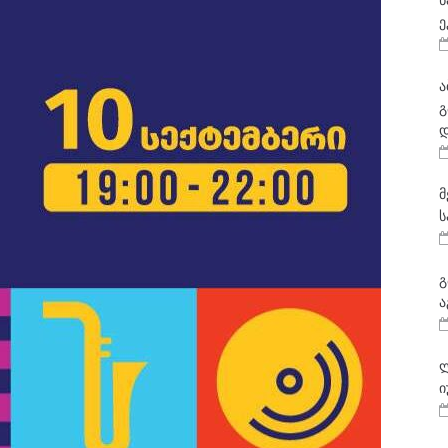
ნ
ე
ა
გ
დ
მ
ს
გ
ა
ლ
ი