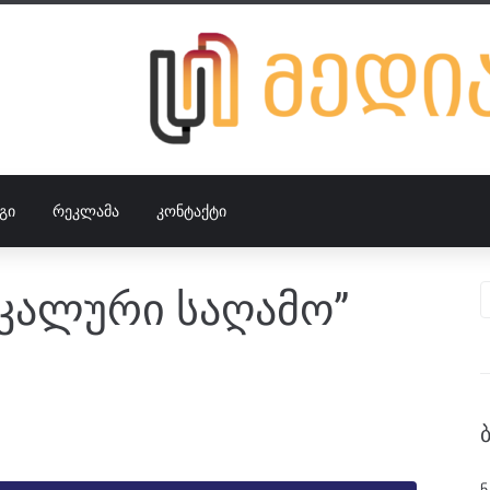
ᲒᲘ
ᲠᲔᲙᲚᲐᲛᲐ
ᲙᲝᲜᲢᲐᲥᲢᲘ
იკალური საღამო”