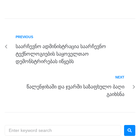
a
wi
e
el
h
h
c
tt
ss
e
at
ar
e
er
e
gr
s
e
b
n
a
A
PREVIOUS
o
g
m
p
საარჩევნო ადმინისტრაცია საარჩევნო
o
er
p
ტექნოლოგიების საყოველთაო
k
დემონსტრირებას იწყებს
NEXT
წალენჯიხაში და ჯვარში საზაფხულო ბაღი
გაიხსნა