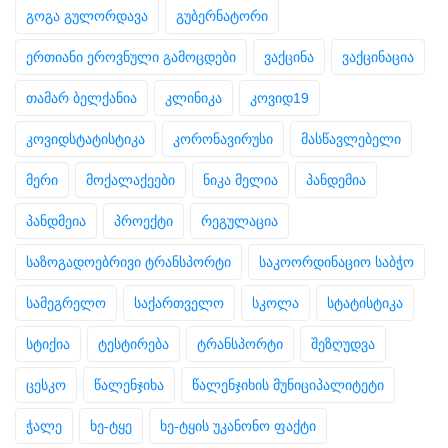
გოგა გულორდავა
გუბერნატორი
ერთიანი ეროვნული გამოცდები
ვაქცინა
ვაქცინაცია
თამარ ბელქანია
კლინიკა
კოვიდ19
კოვიდსტატისტიკა
კორონავირუსი
მასწავლებელი
მერი
მოქალაქეები
ნიკა მელია
პანდემია
პანდმეია
პროექტი
რეგულაცია
საზოგადოებრივი ტრანსპორტი
საკოორდინაციო საბჭო
სამეგრელო
საქართველო
სკოლა
სტატისტიკა
სტიქია
ტესტირება
ტრანსპორტი
შეზღუდვა
ცესკო
წალენჯიხა
წალენჯიხის მუნიციპალიტეტი
ჭალე
ხე-ტყე
ხე-ტყის უკანონო ფაქტი