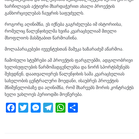
ხარჩილავას აქტიური მხარდაჭერით ახალი პროექტის
განხორციელებას ჩაუყრის საფუძველს.
როგორც აღინიშნა, ეს იქნება გაგრძელება იმ ისტორიისა,
რომელიც წალენჯიხელმა ხვიჩა კვარაცხელიამ მთელი
მსოფლიოს მასშტაბით წარმოაჩინა.
მოლაპარაკებები იუვენტუსთან მამუკა ხაზარაძემ აწარმოა.
ჩამოსული სტუმრები ამ პროექტის ფარგლებში, ადგილობრივი
ხელისუფლების წარმომადგენლებსა და ნორჩ სპორტსმენებს
შეხვდნენ, დაათვალიერეს წალენჯიხის საშა კვარაცხელიას
სახელობის ცენტრალური მოედანი, ისაუბრეს პროექტის
მნიშვნელობაზე და აღინიშნა, რომ მხარეებს შორის კონტრაქტს
ხელი უახლოეს პერიოდში მოეწერება.
F
T
M
T
W
S
a
wi
e
el
h
h
c
tt
ss
e
at
ar
e
er
e
gr
s
e