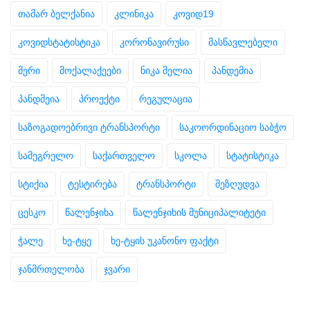
თამარ ბელქანია
კლინიკა
კოვიდ19
კოვიდსტატისტიკა
კორონავირუსი
მასწავლებელი
მერი
მოქალაქეები
ნიკა მელია
პანდემია
პანდმეია
პროექტი
რეგულაცია
საზოგადოებრივი ტრანსპორტი
საკოორდინაციო საბჭო
სამეგრელო
საქართველო
სკოლა
სტატისტიკა
სტიქია
ტესტირება
ტრანსპორტი
შეზღუდვა
ცესკო
წალენჯიხა
წალენჯიხის მუნიციპალიტეტი
ჭალე
ხე-ტყე
ხე-ტყის უკანონო ფაქტი
ჯანმრთელობა
ჯვარი