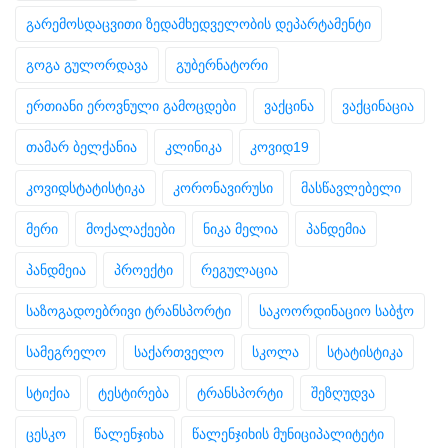
გარემოსდაცვითი ზედამხედველობის დეპარტამენტი
გოგა გულორდავა
გუბერნატორი
ერთიანი ეროვნული გამოცდები
ვაქცინა
ვაქცინაცია
თამარ ბელქანია
კლინიკა
კოვიდ19
კოვიდსტატისტიკა
კორონავირუსი
მასწავლებელი
მერი
მოქალაქეები
ნიკა მელია
პანდემია
პანდმეია
პროექტი
რეგულაცია
საზოგადოებრივი ტრანსპორტი
საკოორდინაციო საბჭო
სამეგრელო
საქართველო
სკოლა
სტატისტიკა
სტიქია
ტესტირება
ტრანსპორტი
შეზღუდვა
ცესკო
წალენჯიხა
წალენჯიხის მუნიციპალიტეტი