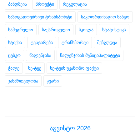
პანდმეია
პროექტი
რეგულაცია
საზოგადოებრივი ტრანსპორტი
საკოორდინაციო საბჭო
სამეგრელო
საქართველო
სკოლა
სტატისტიკა
სტიქია
ტესტირება
ტრანსპორტი
შეზღუდვა
ცესკო
წალენჯიხა
წალენჯიხის მუნიციპალიტეტი
ჭალე
ხე-ტყე
ხე-ტყის უკანონო ფაქტი
ჯანმრთელობა
ჯვარი
აგვისტო 2026