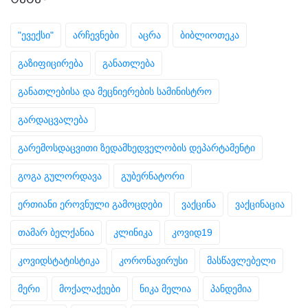
"ევექსი"
არჩევნები
აცრა
ბიბლიოთეკა
გაზიფიცირება
განათლება
განათლებისა და მეცნიერების სამინისტრო
გარდაცვალება
გარემოსდაცვითი ზედამხედველობის დეპარტამენტი
გოგა გულორდავა
გუბერნატორი
ერთიანი ეროვნული გამოცდები
ვაქცინა
ვაქცინაცია
თამარ ბელქანია
კლინიკა
კოვიდ19
კოვიდსტატისტიკა
კორონავირუსი
მასწავლებელი
მერი
მოქალაქეები
ნიკა მელია
პანდემია