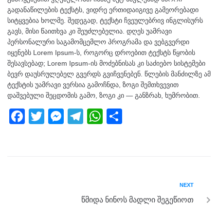
გადანაწილების ტექსტს, ვიდრე ერთიდაიგივე გამეორებადი
სიტყვებია ხოლმე. შედეგად, ტექსტი ჩვეულებრივ ინგლისურს
გავს, მისი წაითხვა კი შეუძლებელია. დღეს უამრავი
პერსონალური საგამომცემლო პროგრამა და ვებგვერდი
იყენებს Lorem Ipsum-ს, როგორც დროებით ტექსტს წყობის
შესავსებად; Lorem Ipsum-ის მოძებნისას კი საძიებო სისტემები
ბევრ დაუსრულებელ გვერდს გვიჩვენებენ. წლების მანძილზე ამ
ტექსტის უამრავი ვერსია გამოჩნდა, ზოგი შემთხვევით
დაშვებული შეცდომის გამო, ზოგი კი — განზრახ, ხუმრობით.
F
T
M
T
W
S
a
wi
e
el
h
h
c
tt
ss
e
at
ar
e
er
e
gr
s
e
b
n
a
A
NEXT
o
g
m
p
წმიდა ნინოს მადლი შეგეწიოთ
o
er
p