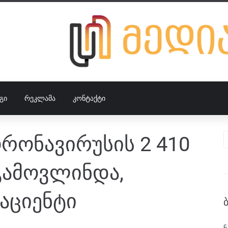
ᲒᲘ
ᲠᲔᲙᲚᲐᲛᲐ
ᲙᲝᲜᲢᲐᲥᲢᲘ
რონავირუსის 2 410
გამოვლინდა,
აციენტი