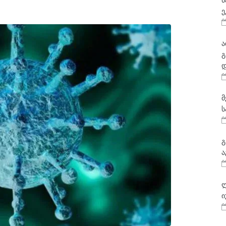
ნ
ე
ა
გ
დ
მ
ს
გ
ა
ლ
ი