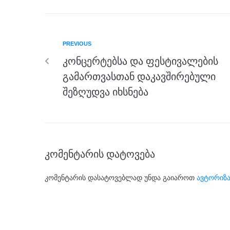
c
tt
ss
e
at
ar
e
er
e
gr
s
e
b
n
a
A
PREVIOUS
o
g
m
p
კონცერტებსა და ფესტივალების
o
er
p
გამართვასთან დაკავშირებული
k
შეზღუდვა იხსნება
კომენტარის დატოვება
კომენტარის დასატოვებლად უნდა გაიაროთ
ავტორიზა