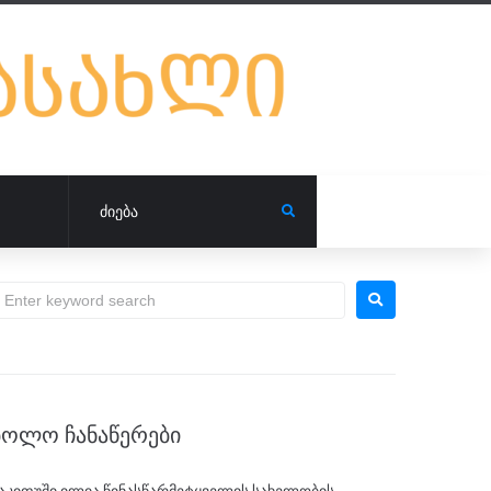
ᲑᲝᲚᲝ ᲩᲐᲜᲐᲬᲔᲠᲔᲑᲘ