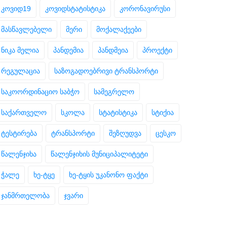
კოვიდ19
კოვიდსტატისტიკა
კორონავირუსი
მასწავლებელი
მერი
მოქალაქეები
ნიკა მელია
პანდემია
პანდმეია
პროექტი
რეგულაცია
საზოგადოებრივი ტრანსპორტი
საკოორდინაციო საბჭო
სამეგრელო
საქართველო
სკოლა
სტატისტიკა
სტიქია
ტესტირება
ტრანსპორტი
შეზღუდვა
ცესკო
წალენჯიხა
წალენჯიხის მუნიციპალიტეტი
ჭალე
ხე-ტყე
ხე-ტყის უკანონო ფაქტი
ჯანმრთელობა
ჯვარი