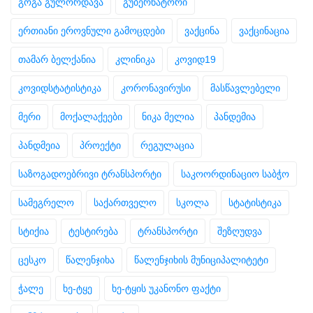
გოგა გულორდავა
გუბერნატორი
ერთიანი ეროვნული გამოცდები
ვაქცინა
ვაქცინაცია
თამარ ბელქანია
კლინიკა
კოვიდ19
კოვიდსტატისტიკა
კორონავირუსი
მასწავლებელი
მერი
მოქალაქეები
ნიკა მელია
პანდემია
პანდმეია
პროექტი
რეგულაცია
საზოგადოებრივი ტრანსპორტი
საკოორდინაციო საბჭო
სამეგრელო
საქართველო
სკოლა
სტატისტიკა
სტიქია
ტესტირება
ტრანსპორტი
შეზღუდვა
ცესკო
წალენჯიხა
წალენჯიხის მუნიციპალიტეტი
ჭალე
ხე-ტყე
ხე-ტყის უკანონო ფაქტი