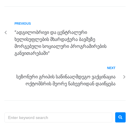
c
tt
ss
e
at
ar
e
er
e
gr
s
e
b
n
a
A
PREVIOUS
o
g
m
p
“ადგილობრივი და ცენტრალური
o
er
p
ხელისუფლების მხარდაჭერა ბავშვზე
k
მორგებული სოციალური პროგრამირების
განვითარებაში“
NEXT
სეზონური გრიპის საწინააღმდეგო ვაქცინაცია
ოქტომბრის მეორე ნახევრიდან დაიწყება