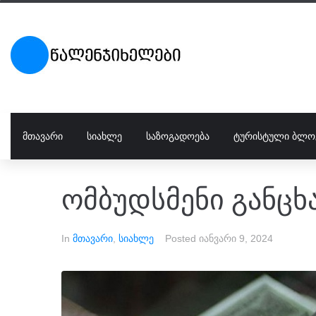
ᲛᲗᲐᲕᲐᲠᲘ
ᲡᲘᲐᲮᲚᲔ
ᲡᲐᲖᲝᲒᲐᲓᲝᲔᲑᲐ
ᲢᲣᲠᲘᲡᲢᲣᲚᲘ ᲑᲚᲝ
ომბუდსმენი განცხ
In
მთავარი
,
სიახლე
Posted
იანვარი 9, 2024