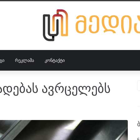
ᲒᲘ
ᲠᲔᲙᲚᲐᲛᲐ
ᲙᲝᲜᲢᲐᲥᲢᲘ
ადებას ავრცელებს