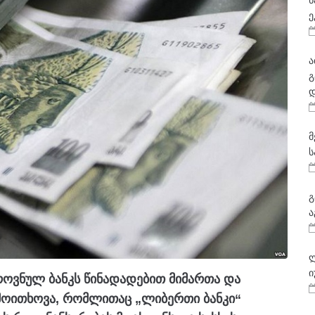
ნ
ე
ა
გ
დ
მ
ს
გ
ა
ლ
ი
ოვნულ ბანკს წინადადებით მიმართა და
 მოითხოვა, რომლითაც „ლიბერთი ბანკი“