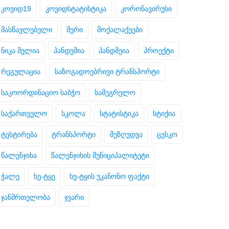
კოვიდ19
კოვიდსტატისტიკა
კორონავირუსი
მასწავლებელი
მერი
მოქალაქეები
ნიკა მელია
პანდემია
პანდმეია
პროექტი
რეგულაცია
საზოგადოებრივი ტრანსპორტი
საკოორდინაციო საბჭო
სამეგრელო
საქართველო
სკოლა
სტატისტიკა
სტიქია
ტესტირება
ტრანსპორტი
შეზღუდვა
ცესკო
წალენჯიხა
წალენჯიხის მუნიციპალიტეტი
ჭალე
ხე-ტყე
ხე-ტყის უკანონო ფაქტი
ჯანმრთელობა
ჯვარი