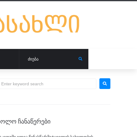
ᲑᲝᲚᲝ ᲩᲐᲜᲐᲬᲔᲠᲔᲑᲘ