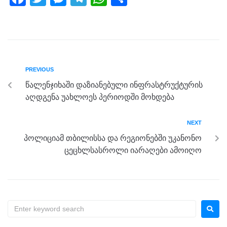
a
wi
e
el
h
h
c
tt
ss
e
at
ar
e
er
e
gr
s
e
b
n
a
A
PREVIOUS
o
g
m
p
წალენჯიხაში დაზიანებული ინფრასტრუქტურის
o
er
p
აღდგენა უახლოეს პერიოდში მოხდება
k
NEXT
პოლიციამ თბილისსა და რეგიონებში უკანონო
ცეცხლსასროლი იარაღები ამოიღო