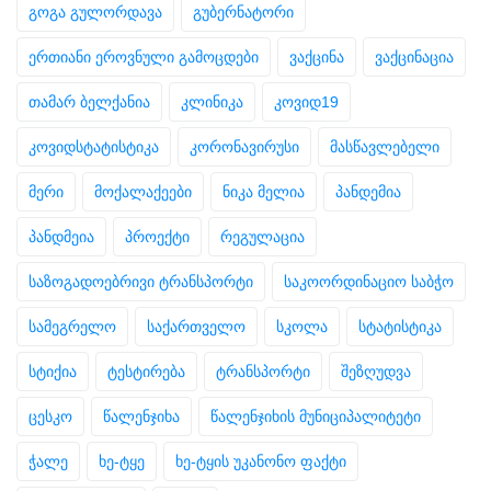
გოგა გულორდავა
გუბერნატორი
ერთიანი ეროვნული გამოცდები
ვაქცინა
ვაქცინაცია
თამარ ბელქანია
კლინიკა
კოვიდ19
კოვიდსტატისტიკა
კორონავირუსი
მასწავლებელი
მერი
მოქალაქეები
ნიკა მელია
პანდემია
პანდმეია
პროექტი
რეგულაცია
საზოგადოებრივი ტრანსპორტი
საკოორდინაციო საბჭო
სამეგრელო
საქართველო
სკოლა
სტატისტიკა
სტიქია
ტესტირება
ტრანსპორტი
შეზღუდვა
ცესკო
წალენჯიხა
წალენჯიხის მუნიციპალიტეტი
ჭალე
ხე-ტყე
ხე-ტყის უკანონო ფაქტი