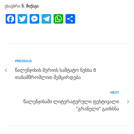
ესაუბრა
ნ. მიქავა
F
T
M
T
W
S
a
wi
e
el
h
h
c
tt
ss
e
at
ar
e
er
e
gr
s
e
b
n
a
A
PREVIOUS
o
g
m
p
წალენჯიხის მერიის საშტატო ნუსხა 8
o
er
p
თანამშრომლით შემცირდება
k
NEXT
წალენჯიხაში ლიტერატურული ფესტივალი
“გრანელი” გაიხსნა