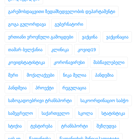
გარემოსდაცვითი ზედამხედველობის დეპარტამენტი
გოგა გულორდავა
გუბერნატორი
ერთიანი ეროვნული გამოცდები
ვაქცინა
ვაქცინაცია
თამარ ბელქანია
კლინიკა
კოვიდ19
კოვიდსტატისტიკა
კორონავირუსი
მასწავლებელი
მერი
მოქალაქეები
ნიკა მელია
პანდემია
პანდმეია
პროექტი
რეგულაცია
საზოგადოებრივი ტრანსპორტი
საკოორდინაციო საბჭო
სამეგრელო
საქართველო
სკოლა
სტატისტიკა
სტიქია
ტესტირება
ტრანსპორტი
შეზღუდვა
ცესკო
წალენჯიხა
წალენჯიხის მუნიციპალიტეტი