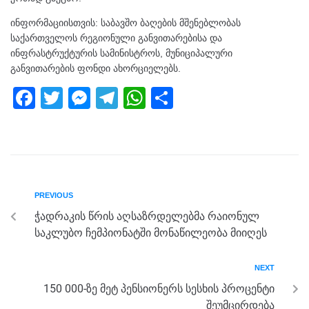
ინფორმაციისთვის: საბავშო ბაღების მშენებლობას
საქართველოს რეგიონული განვითარებისა და
ინფრასტრუქტურის სამინისტროს, მუნიციპალური
განვითარების ფონდი ახორციელებს.
F
T
M
T
W
S
a
wi
e
el
h
h
c
tt
ss
e
at
ar
e
er
e
gr
s
e
b
n
a
A
PREVIOUS
o
g
m
p
ჭადრაკის წრის აღსაზრდელებმა რაიონულ
o
er
p
საკლუბო ჩემპიონატში მონაწილეობა მიიღეს
k
NEXT
150 000-ზე მეტ პენსიონერს სესხის პროცენტი
შეუმცირდება