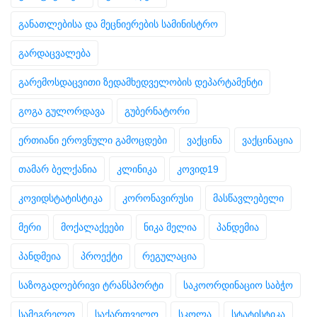
განათლებისა და მეცნიერების სამინისტრო
გარდაცვალება
გარემოსდაცვითი ზედამხედველობის დეპარტამენტი
გოგა გულორდავა
გუბერნატორი
ერთიანი ეროვნული გამოცდები
ვაქცინა
ვაქცინაცია
თამარ ბელქანია
კლინიკა
კოვიდ19
კოვიდსტატისტიკა
კორონავირუსი
მასწავლებელი
მერი
მოქალაქეები
ნიკა მელია
პანდემია
პანდმეია
პროექტი
რეგულაცია
საზოგადოებრივი ტრანსპორტი
საკოორდინაციო საბჭო
სამეგრელო
საქართველო
სკოლა
სტატისტიკა