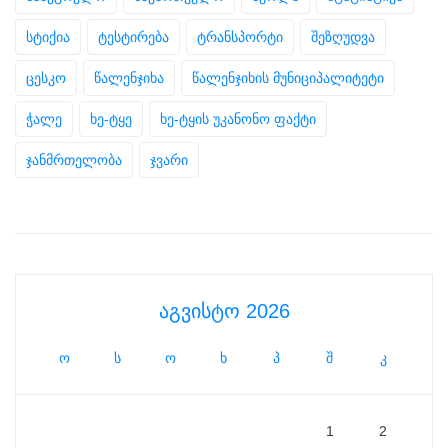
სტიქია
ტესტირება
ტრანსპორტი
შეზღუდვა
ცესკო
წალენჯიხა
წალენჯიხის მუნიციპალიტეტი
ჭალე
ხე-ტყე
ხე-ტყის უკანონო ფაქტი
ჯანმრთელობა
ჯვარი
აგვისტო 2026
ო
ს
ო
ხ
პ
შ
კ
1
2