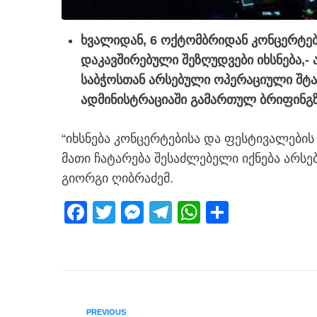
ხვალიდან, 6 ოქტომბრიდან კონცერტებ
დაკავშირებული შეზღუდვები იხსნება,-
საბჭოსთან არსებული ოპერაციული შტა
ადმინისტრაციაში გამართულ ბრიფინგზ
“იხსნება კონცერტებისა და ფესტივალები
მათი ჩატარება შესაძლებელი იქნება არსე
გიორგი ღიბრაძემ.
F
T
M
T
W
S
a
wi
e
el
h
h
c
tt
ss
e
at
ar
e
er
e
gr
s
e
b
n
a
A
PREVIOUS