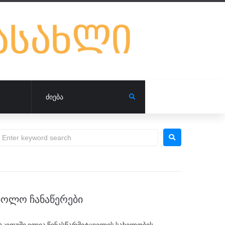
ᲑᲝᲚᲝ ᲩᲐᲜᲐᲬᲔᲠᲔᲑᲘ