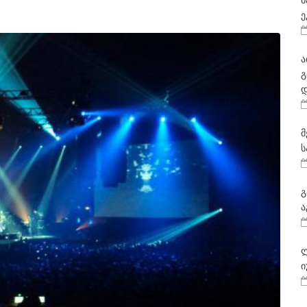
ნ
ე
ა
გ
დ
მ
ს
გ
ა
ლ
ი