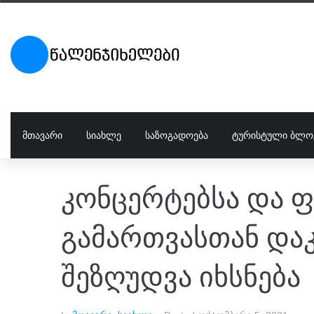
ᲛᲗᲐᲕᲐᲠᲘ
ᲡᲘᲐᲮᲚᲔ
ᲡᲐᲖᲝᲒᲐᲓᲝᲔᲑᲐ
ᲢᲣᲠᲘᲡᲢᲣᲚᲘ ᲑᲚᲝ
კონცერტებსა და 
გამართვასთან და
შეზღუდვა იხსნება