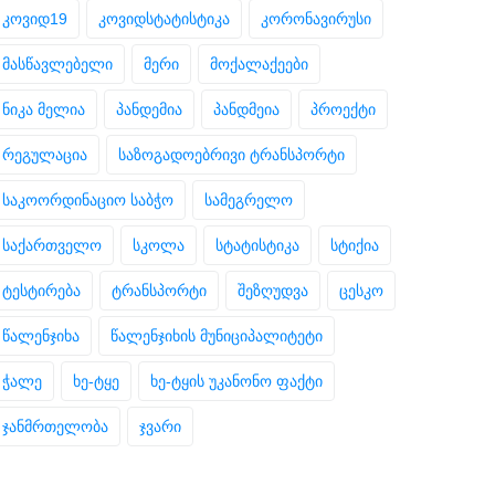
კოვიდ19
კოვიდსტატისტიკა
კორონავირუსი
მასწავლებელი
მერი
მოქალაქეები
ნიკა მელია
პანდემია
პანდმეია
პროექტი
რეგულაცია
საზოგადოებრივი ტრანსპორტი
საკოორდინაციო საბჭო
სამეგრელო
საქართველო
სკოლა
სტატისტიკა
სტიქია
ტესტირება
ტრანსპორტი
შეზღუდვა
ცესკო
წალენჯიხა
წალენჯიხის მუნიციპალიტეტი
ჭალე
ხე-ტყე
ხე-ტყის უკანონო ფაქტი
ჯანმრთელობა
ჯვარი