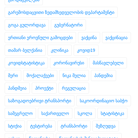
გარემოსდაცვითი ზედამხედველობის დეპარტამენტი
გოგა გულორდავა
გუბერნატორი
ერთიანი ეროვნული გამოცდები
ვაქცინა
ვაქცინაცია
თამარ ბელქანია
კლინიკა
კოვიდ19
კოვიდსტატისტიკა
კორონავირუსი
მასწავლებელი
მერი
მოქალაქეები
ნიკა მელია
პანდემია
პანდმეია
პროექტი
რეგულაცია
საზოგადოებრივი ტრანსპორტი
საკოორდინაციო საბჭო
სამეგრელო
საქართველო
სკოლა
სტატისტიკა
სტიქია
ტესტირება
ტრანსპორტი
შეზღუდვა