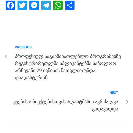
F
T
M
T
W
S
a
wi
e
el
h
h
c
tt
ss
e
at
ar
e
er
e
gr
s
e
b
n
a
A
PREVIOUS
o
g
m
p
პროფესიულ საგანმანათლებლო პროგრამებზე
o
er
p
რეგისტრირებულმა აპლიკანტებმა საბოლოო
k
არჩევანი 29 ივნისის ჩათვლით უნდა
დაადასტურონ
NEXT
კვების ობიექტებისთვის პლასტმასის აკრძალვა
გადავადდა