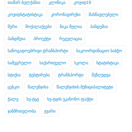
თამარ ბელქანია
კლინიკა
კოვიდ19
კოვიდსტატისტიკა
კორონავირუსი
მასწავლებელი
მერი
მოქალაქეები
ნიკა მელია
პანდემია
პანდმეია
პროექტი
რეგულაცია
საზოგადოებრივი ტრანსპორტი
საკოორდინაციო საბჭო
სამეგრელო
საქართველო
სკოლა
სტატისტიკა
სტიქია
ტესტირება
ტრანსპორტი
შეზღუდვა
ცესკო
წალენჯიხა
წალენჯიხის მუნიციპალიტეტი
ჭალე
ხე-ტყე
ხე-ტყის უკანონო ფაქტი
ჯანმრთელობა
ჯვარი