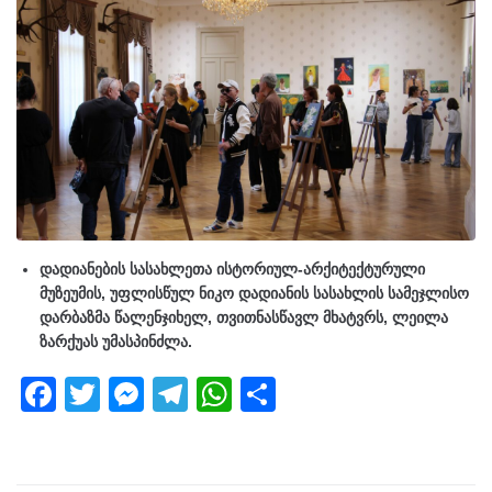
დადიანების სასახლეთა ისტორიულ-არქიტექტურული
მუზეუმის, უფლისწულ ნიკო დადიანის სასახლის სამეჯლისო
დარბაზმა წალენჯიხელ, თვითნასწავლ მხატვრს, ლეილა
ზარქუას უმასპინძლა.
F
T
M
T
W
S
a
wi
e
el
h
h
c
tt
ss
e
at
ar