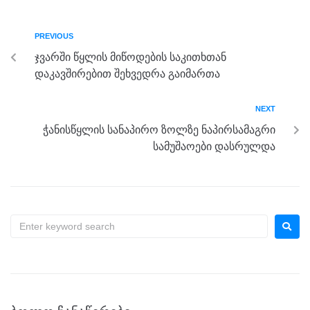
e
er
e
gr
s
e
b
n
a
A
PREVIOUS
o
g
m
p
ჯვარში წყლის მიწოდების საკითხთან
o
er
p
დაკავშირებით შეხვედრა გაიმართა
k
NEXT
ჭანისწყლის სანაპირო ზოლზე ნაპირსამაგრი
სამუშაოები დასრულდა