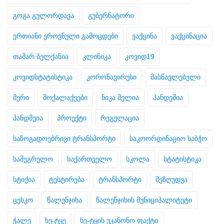
გოგა გულორდავა
გუბერნატორი
ერთიანი ეროვნული გამოცდები
ვაქცინა
ვაქცინაცია
თამარ ბელქანია
კლინიკა
კოვიდ19
კოვიდსტატისტიკა
კორონავირუსი
მასწავლებელი
მერი
მოქალაქეები
ნიკა მელია
პანდემია
პანდმეია
პროექტი
რეგულაცია
საზოგადოებრივი ტრანსპორტი
საკოორდინაციო საბჭო
სამეგრელო
საქართველო
სკოლა
სტატისტიკა
სტიქია
ტესტირება
ტრანსპორტი
შეზღუდვა
ცესკო
წალენჯიხა
წალენჯიხის მუნიციპალიტეტი
ჭალე
ხე-ტყე
ხე-ტყის უკანონო ფაქტი