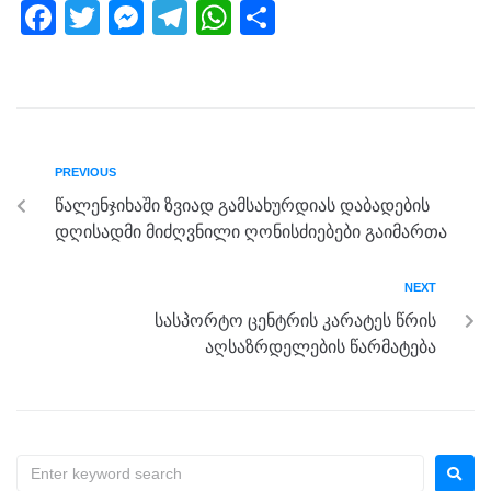
F
T
M
T
W
S
a
wi
e
el
h
h
c
tt
ss
e
at
ar
e
er
e
gr
s
e
b
n
a
A
PREVIOUS
o
g
m
p
წალენჯიხაში ზვიად გამსახურდიას დაბადების
o
er
p
დღისადმი მიძღვნილი ღონისძიებები გაიმართა
k
NEXT
სასპორტო ცენტრის კარატეს წრის
აღსაზრდელების წარმატება