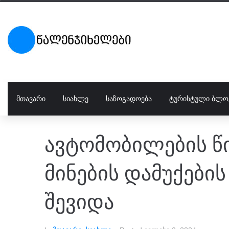
ᲛᲗᲐᲕᲐᲠᲘ
ᲡᲘᲐᲮᲚᲔ
ᲡᲐᲖᲝᲒᲐᲓᲝᲔᲑᲐ
ᲢᲣᲠᲘᲡᲢᲣᲚᲘ ᲑᲚᲝ
ავტომობილების წ
მინების დამუქები
შევიდა