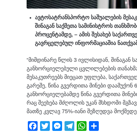
ავტოსატრანსპორტო საშუალების მესა
შინაგან საქმეთა სამინისტროს თანხმობ
პროცენტამდე, – ამის შესახებ საქართვ
გავრცელებულ ინფორმაციაშია ნათქვამ
“მიმდინარე წლის 3 ივლისიდან, შინაგან ს
განხორციელებული ცვლილებების თანახმ
მესაკუთრეებს მიეცათ უფლება, საქართველ
გარეშე, წინა გვერდითა მინები დაამუქონ
განხორციელებამდე წინა გვერდითა მინები
რაც შეეხება მძღოლის უკან მსხდომი მგზა
მათზე კვლავ 75%-იანი შეზღუდვა მოქმედებ
F
T
M
T
W
S
a
wi
e
el
h
h