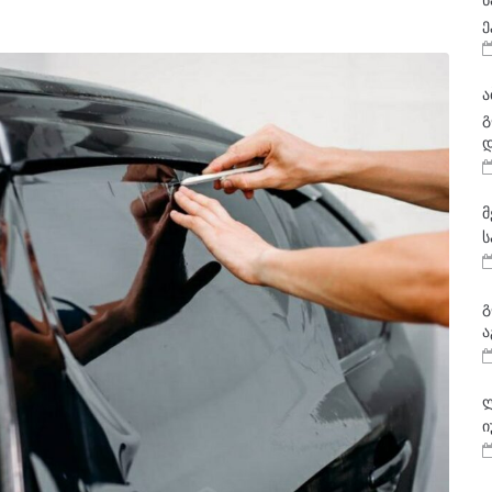
ნ
ე
ა
გ
დ
მ
ს
გ
ა
ლ
ი