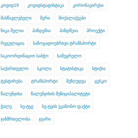
კოვიდ19
კოვიდსტატისტიკა
კორონავირუსი
მასწავლებელი
მერი
მოქალაქეები
ნიკა მელია
პანდემია
პანდმეია
პროექტი
რეგულაცია
საზოგადოებრივი ტრანსპორტი
საკოორდინაციო საბჭო
სამეგრელო
საქართველო
სკოლა
სტატისტიკა
სტიქია
ტესტირება
ტრანსპორტი
შეზღუდვა
ცესკო
წალენჯიხა
წალენჯიხის მუნიციპალიტეტი
ჭალე
ხე-ტყე
ხე-ტყის უკანონო ფაქტი
ჯანმრთელობა
ჯვარი