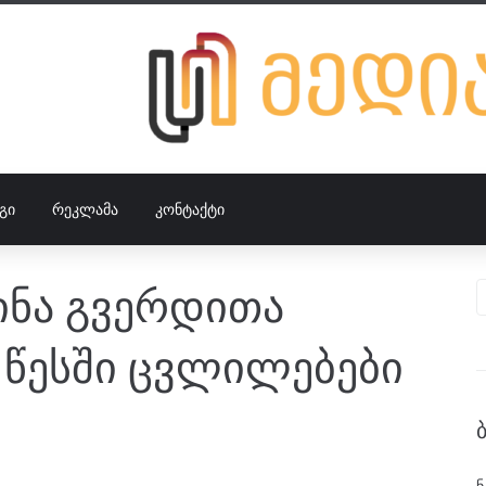
ᲒᲘ
ᲠᲔᲙᲚᲐᲛᲐ
ᲙᲝᲜᲢᲐᲥᲢᲘ
ინა გვერდითა
ს წესში ცვლილებები