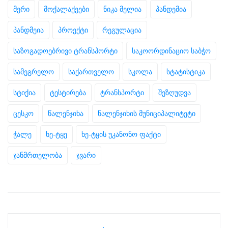
მერი
მოქალაქეები
ნიკა მელია
პანდემია
პანდმეია
პროექტი
რეგულაცია
საზოგადოებრივი ტრანსპორტი
საკოორდინაციო საბჭო
სამეგრელო
საქართველო
სკოლა
სტატისტიკა
სტიქია
ტესტირება
ტრანსპორტი
შეზღუდვა
ცესკო
წალენჯიხა
წალენჯიხის მუნიციპალიტეტი
ჭალე
ხე-ტყე
ხე-ტყის უკანონო ფაქტი
ჯანმრთელობა
ჯვარი