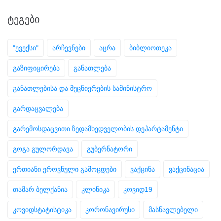
ᲢᲔᲒᲔᲑᲘ
"ევექსი"
არჩევნები
აცრა
ბიბლიოთეკა
გაზიფიცირება
განათლება
განათლებისა და მეცნიერების სამინისტრო
გარდაცვალება
გარემოსდაცვითი ზედამხედველობის დეპარტამენტი
გოგა გულორდავა
გუბერნატორი
ერთიანი ეროვნული გამოცდები
ვაქცინა
ვაქცინაცია
თამარ ბელქანია
კლინიკა
კოვიდ19
კოვიდსტატისტიკა
კორონავირუსი
მასწავლებელი