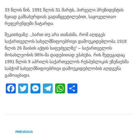
33 წლის წინ, 1991 წლის 31 მარტს, პირველი პრეზიდენტის
ზვიად გამსახურდიას გადაწყვეტილებით, საყოველთაო
რეფერენდუმი ჩატარდა.
შეკითხვაზე: ,,ხართ თუ არა თანახმა, რომ აღდგეს
საქართველოს სახელმწიფოებრივი დამოუკიდებლობა 1918
წლის 26 მაისის აქტის საფუძველზე” – საქართველოს
მოსახლეობის 98%-მა დადებითად უპასუხა, რის შედეგადაც
1991 წლის 9 აპრილს საქართველოს რესპუბლიკის უზენაესმა
საბჭომ სახელმწიფოებრივი დამოუკიდებლობის აღდგენა
გამოაცხადა.
F
T
M
T
W
S
a
wi
e
el
h
h
c
tt
ss
e
at
ar
e
er
e
gr
s
e
b
n
a
A
PREVIOUS
o
g
m
p