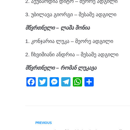
2. აქუბარდია დიტო – მეორე ადგილი
3. უბილავა გიორგი – მესამე ადგილი
მწვრთნელი – ლაშა შონია
1. კონჯარია ლუკა – მეორე ადგილი
2. ჩხვიმიანი ანდრია – მესამე ადგილი
მწვრთნელი – რომან ლუკავა
F
T
M
T
W
S
a
wi
e
el
h
h
c
tt
ss
e
at
ar
e
er
e
gr
s
e
b
n
a
A
PREVIOUS
o
g
m
p