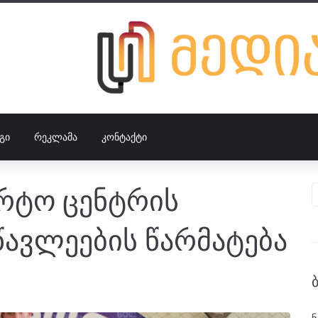
ᲒᲘ
ᲠᲔᲙᲚᲐᲛᲐ
ᲙᲝᲜᲢᲐᲥᲢᲘ
ორტო ცენტრის
წავლეების წარმატება