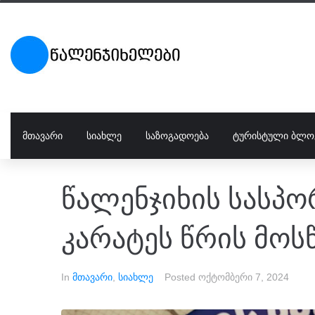
ᲛᲗᲐᲕᲐᲠᲘ
ᲡᲘᲐᲮᲚᲔ
ᲡᲐᲖᲝᲒᲐᲓᲝᲔᲑᲐ
ᲢᲣᲠᲘᲡᲢᲣᲚᲘ ᲑᲚᲝ
წალენჯიხის სასპ
კარატეს წრის მოს
In
მთავარი
,
სიახლე
Posted
ოქტომბერი 7, 2024