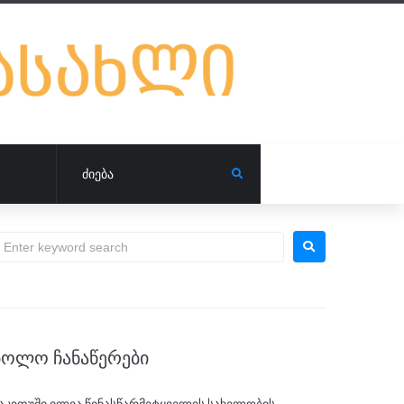
ᲑᲝᲚᲝ ᲩᲐᲜᲐᲬᲔᲠᲔᲑᲘ