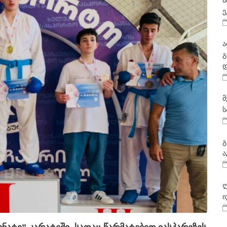
ნ
ე
ა
გ
დ
მ
ს
გ
ა
ლ
ი