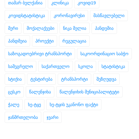
თამარ ბელქანია
კლინიკა
კოვიდ19
კოვიდსტატისტიკა
კორონავირუსი
მასწავლებელი
მერი
მოქალაქეები
ნიკა მელია
პანდემია
პანდმეია
პროექტი
რეგულაცია
საზოგადოებრივი ტრანსპორტი
საკოორდინაციო საბჭო
სამეგრელო
საქართველო
სკოლა
სტატისტიკა
სტიქია
ტესტირება
ტრანსპორტი
შეზღუდვა
ცესკო
წალენჯიხა
წალენჯიხის მუნიციპალიტეტი
ჭალე
ხე-ტყე
ხე-ტყის უკანონო ფაქტი
ჯანმრთელობა
ჯვარი