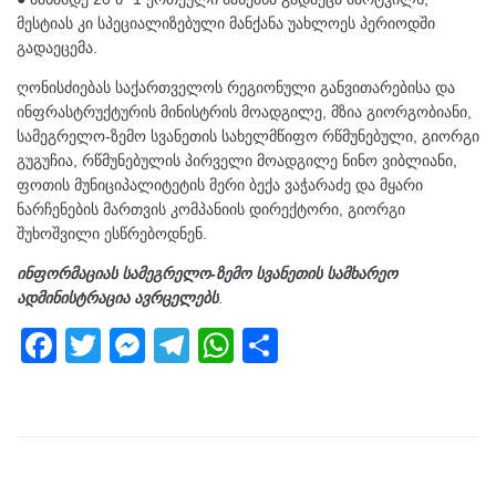
მესტიას კი სპეციალიზებული მანქანა უახლოეს პერიოდში
გადაეცემა.
ღონისძიებას საქართველოს რეგიონული განვითარებისა და
ინფრასტრუქტურის მინისტრის მოადგილე, მზია გიორგობიანი,
სამეგრელო-ზემო სვანეთის სახელმწიფო რწმუნებული, გიორგი
გუგუჩია, რწმუნებულის პირველი მოადგილე ნინო ვიბლიანი,
ფოთის მუნიციპალიტეტის მერი ბექა ვაჭარაძე და მყარი
ნარჩენების მართვის კომპანიის დირექტორი, გიორგი
შუხოშვილი ესწრებოდნენ.
ინფორმაციას სამეგრელო-ზემო სვანეთის სამხარეო
ადმინისტრაცია ავრცელებს
.
F
T
M
T
W
S
a
wi
e
el
h
h
c
tt
ss
e
at
ar
e
er
e
gr
s
e
b
n
a
A