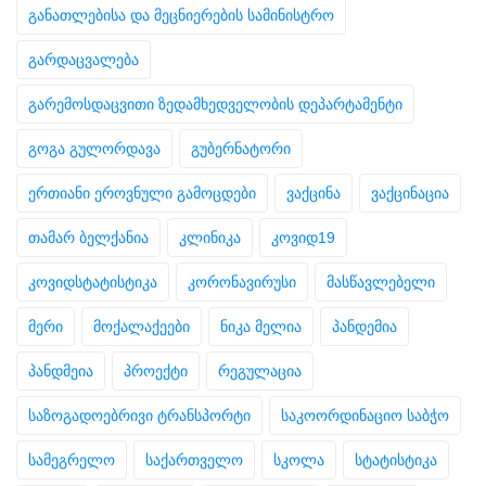
განათლებისა და მეცნიერების სამინისტრო
გარდაცვალება
გარემოსდაცვითი ზედამხედველობის დეპარტამენტი
გოგა გულორდავა
გუბერნატორი
ერთიანი ეროვნული გამოცდები
ვაქცინა
ვაქცინაცია
თამარ ბელქანია
კლინიკა
კოვიდ19
კოვიდსტატისტიკა
კორონავირუსი
მასწავლებელი
მერი
მოქალაქეები
ნიკა მელია
პანდემია
პანდმეია
პროექტი
რეგულაცია
საზოგადოებრივი ტრანსპორტი
საკოორდინაციო საბჭო
სამეგრელო
საქართველო
სკოლა
სტატისტიკა