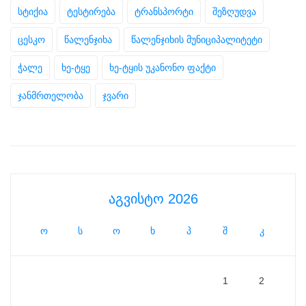
სტიქია
ტესტირება
ტრანსპორტი
შეზღუდვა
ცესკო
წალენჯიხა
წალენჯიხის მუნიციპალიტეტი
ჭალე
ხე-ტყე
ხე-ტყის უკანონო ფაქტი
ჯანმრთელობა
ჯვარი
აგვისტო 2026
ო
ს
ო
ხ
პ
შ
კ
1
2