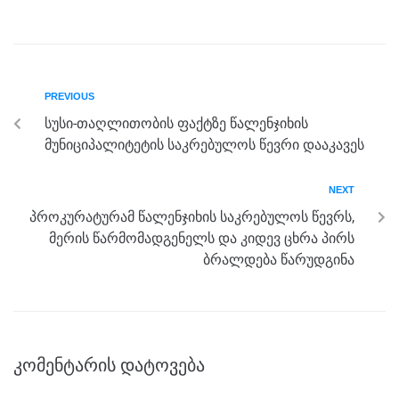
c
tt
ss
e
at
ar
e
er
e
gr
s
e
b
n
a
A
PREVIOUS
o
g
m
p
სუსი-თაღლითობის ფაქტზე წალენჯიხის
o
er
p
მუნიციპალიტეტის საკრებულოს წევრი დააკავეს
k
NEXT
პროკურატურამ წალენჯიხის საკრებულოს წევრს,
მერის წარმომადგენელს და კიდევ ცხრა პირს
ბრალდება წარუდგინა
კომენტარის დატოვება