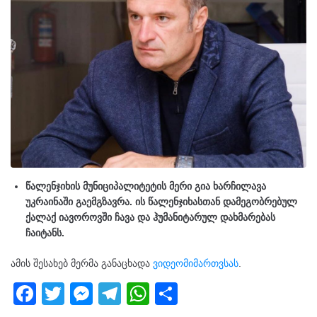
წალენჯიხის მუნიციპალიტეტის მერი გია ხარჩილავა
უკრაინაში გაემგზავრა. ის წალენჯიხასთან დამეგობრებულ
ქალაქ იავოროვში ჩავა და ჰუმანიტარულ დახმარებას
ჩაიტანს.
ამის შესახებ მერმა განაცხადა
ვიდეომიმართვსას
.
F
T
M
T
W
S
a
wi
e
el
h
h